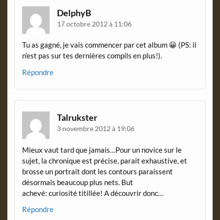
n
d
DelphyB
l
17 octobre 2012 à 11:06
y
Tu as gagné, je vais commencer par cet album 😀 (PS: il
n’est pas sur tes dernières compils en plus!).
Répondre
Talrukster
3 novembre 2012 à 19:06
Mieux vaut tard que jamais…Pour un novice sur le
sujet, la chronique est précise, parait exhaustive, et
brosse un portrait dont les contours paraissent
désormais beaucoup plus nets. But
achevé: curiosité titillée! A découvrir donc…
Répondre