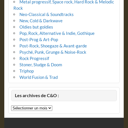
Metal progressif, Space rock, Hard Rock & Melodic
Rock
Neo-Classical & Soundtracks
New, Cold & Darkwave
Oldies but goldies
Pop, Rock, Alternative & Indie, Gothique
Post-Prog & Art-Pop
Post-Rock, Shoegaze & Avant-garde
Psyché, Punk, Grunge & Noise-Rock
Rock Progressif
Stoner, Sludge & Doom
Triphop
World Fusion & Trad
Les archives de C&O :
Les
archives
de
C&O
: