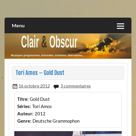
Skip
to
musiques progressives, électroniques, expérimentales,
Clair et Obscur
content
extrêmes, alternatives, texturales
Menu
Tori Amos – Gold Dust
16 octobre 2012
3 commentaires
Titre:
Gold Dust
Séries:
Tori Amos
Auteur:
2012
Genre:
Deutsche Grammophon