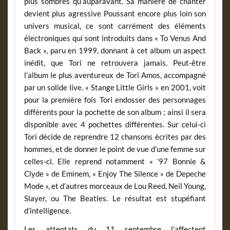
plus sombres qu’auparavant. Sa manière de chanter
devient plus agressive Poussant encore plus loin son
univers musical, ce sont carrément des éléments
électroniques qui sont introduits dans « To Venus And
Back », paru en 1999, donnant à cet album un aspect
inédit, que Tori ne retrouvera jamais. Peut-être
l’album le plus aventureux de Tori Amos, accompagné
par un solide live. « Stange Little Girls » en 2001, voit
pour la première fois Tori endosser des personnages
différents pour la pochette de son album ; ainsi il sera
disponible avec 4 pochettes différentes. Sur celui-ci
Tori décide de reprendre 12 chansons écrites par des
hommes, et de donner le point de vue d’une femme sur
celles-ci. Elle reprend notamment « ’97 Bonnie &
Clyde » de Eminem, « Enjoy The Silence » de Depeche
Mode », et d’autres morceaux de Lou Reed, Neil Young,
Slayer, ou The Beatles. Le résultat est stupéfiant
d’intelligence.
Les attentats du 11 septembre l’affectent