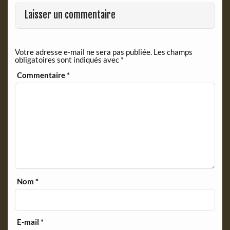
o
F
o
r
Laisser un commentaire
k
i
e
n
Votre adresse e-mail ne sera pas publiée.
Les champs
d
obligatoires sont indiqués avec
*
l
y
Commentaire
*
Nom
*
E-mail
*