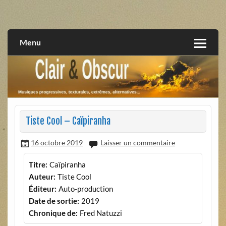
Skip
to
musiques progressives, électroniques, expérimentales,
Clair et Obscur
content
extrêmes, alternatives, texturales
Menu
Tiste Cool – Caïpiranha
16 octobre 2019
Laisser un commentaire
Titre:
Caïpiranha
Auteur:
Tiste Cool
Éditeur:
Auto-production
Date de sortie:
2019
Chronique de:
Fred Natuzzi