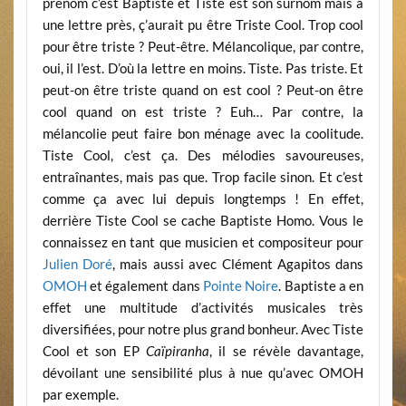
prénom c’est Baptiste et Tiste est son surnom mais à
une lettre près, ç’aurait pu être Triste Cool. Trop cool
pour être triste ? Peut-être. Mélancolique, par contre,
oui, il l’est. D’où la lettre en moins. Tiste. Pas triste. Et
peut-on être triste quand on est cool ? Peut-on être
cool quand on est triste ? Euh… Par contre, la
mélancolie peut faire bon ménage avec la coolitude.
Tiste Cool, c’est ça. Des mélodies savoureuses,
entraînantes, mais pas que. Trop facile sinon. Et c’est
comme ça avec lui depuis longtemps ! En effet,
derrière Tiste Cool se cache Baptiste Homo. Vous le
connaissez en tant que musicien et compositeur pour
Julien Doré
, mais aussi avec Clément Agapitos dans
OMOH
et également dans
Pointe Noire
. Baptiste a en
effet une multitude d’activités musicales très
diversifiées, pour notre plus grand bonheur. Avec Tiste
Cool et son EP
Caïpiranha
, il se révèle davantage,
dévoilant une sensibilité plus à nue qu’avec OMOH
par exemple.