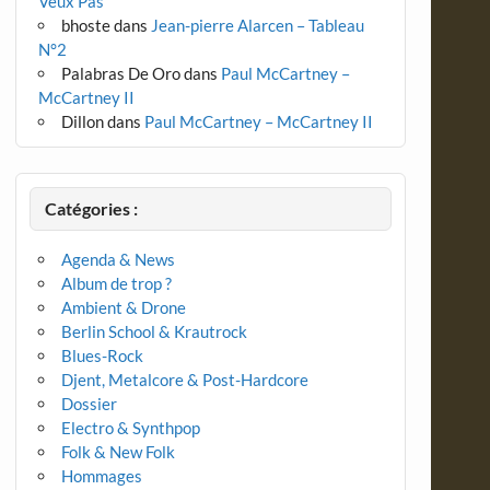
Veux Pas
bhoste
dans
Jean-pierre Alarcen – Tableau
N°2
Palabras De Oro
dans
Paul McCartney –
McCartney II
Dillon
dans
Paul McCartney – McCartney II
Catégories :
Agenda & News
Album de trop ?
Ambient & Drone
Berlin School & Krautrock
Blues-Rock
Djent, Metalcore & Post-Hardcore
Dossier
Electro & Synthpop
Folk & New Folk
Hommages