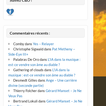
Suivez C&O !
Commentaires récents :
Comby
dans
Yes – Relayer
Christophe Sigwald
dans
Pat Metheny –
Side-Eye III+
Palabras De Oro
dans
L’IA dans la musique :
est-ce vendre son âme au diable ?
Gathering of clouds
dans
L’IA dans la
musique : est-ce vendre son âme au diable ?
Desmedt Gilles
dans
Ange – Une carrière
divine (seconde partie)
Thierry Folcher
dans
Gérard Manset – Je Ne
Veux Pas
Bertrand Lokuli
dans
Gérard Manset – Je Ne