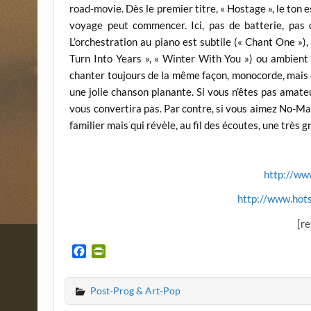
road-movie. Dès le premier titre, « Hostage », le ton 
voyage peut commencer. Ici, pas de batterie, pas
L’orchestration au piano est subtile (« Chant One »)
Turn Into Years », « Winter With You ») ou ambient 
chanter toujours de la même façon, monocorde, mais c’
une jolie chanson planante. Si vous n’êtes pas amate
vous convertira pas. Par contre, si vous aimez No-Ma
familier mais qui révèle, au fil des écoutes, une très 
http://ww
http://www.hot
[r
F
P
a
r
c
i
Post-Prog & Art-Pop
e
n
b
t