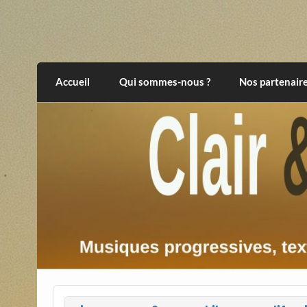
Skip
to
content
Clair et Obscur
musiques progressives, électroniques, expér
Accueil
Qui sommes-nous ?
Nos partenair