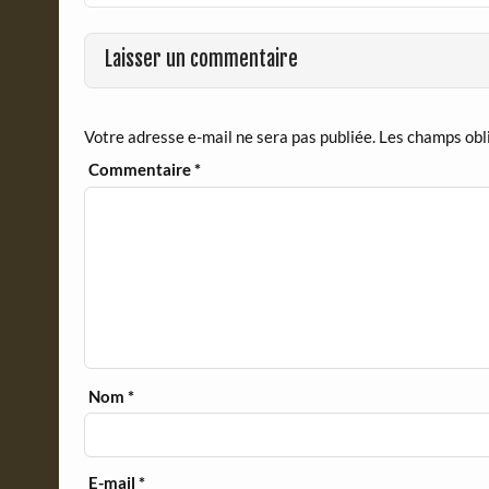
o
F
o
r
Laisser un commentaire
k
i
e
n
d
Votre adresse e-mail ne sera pas publiée.
Les champs obl
l
y
Commentaire
*
Nom
*
E-mail
*