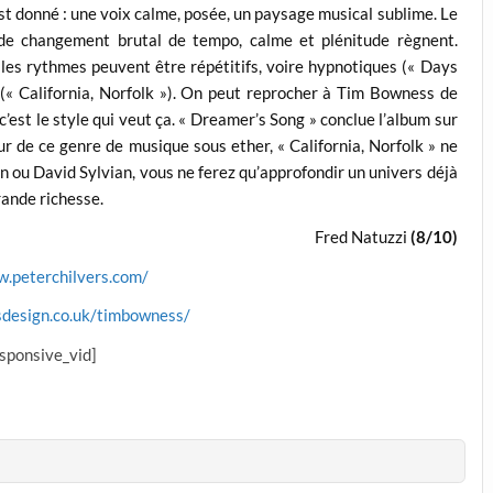
est donné : une voix calme, posée, un paysage musical sublime. Le
 de changement brutal de tempo, calme et plénitude règnent.
, les rythmes peuvent être répétitifs, voire hypnotiques (« Days
(« California, Norfolk »). On peut reprocher à Tim Bowness de
est le style qui veut ça. « Dreamer’s Song » conclue l’album sur
ur de ce genre de musique sous ether, « California, Norfolk » ne
n ou David Sylvian, vous ne ferez qu’approfondir un univers déjà
grande richesse.
Fred Natuzzi
(8/10)
w.peterchilvers.com/
sdesign.co.uk/timbowness/
esponsive_vid]