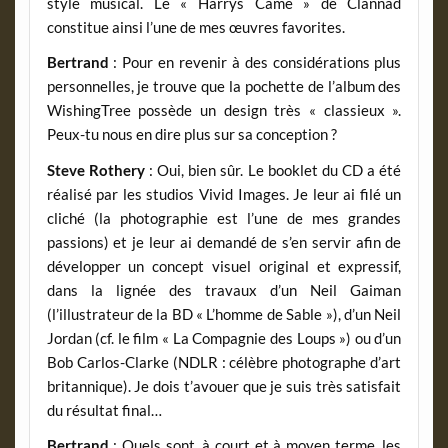
style musical. Le « Harrys Came » de Clannad
constitue ainsi l’une de mes œuvres favorites.
Bertrand
: Pour en revenir à des considérations plus
personnelles, je trouve que la pochette de l’album des
WishingTree possède un design très « classieux ».
Peux-tu nous en dire plus sur sa conception ?
Steve Rothery
: Oui, bien sûr. Le booklet du CD a été
réalisé par les studios Vivid Images. Je leur ai filé un
cliché (la photographie est l’une de mes grandes
passions) et je leur ai demandé de s’en servir afin de
développer un concept visuel original et expressif,
dans la lignée des travaux d’un Neil Gaiman
(l’illustrateur de la BD « L’homme de Sable »), d’un Neil
Jordan (cf. le film « La Compagnie des Loups ») ou d’un
Bob Carlos-Clarke (NDLR : célèbre photographe d’art
britannique). Je dois t’avouer que je suis très satisfait
du résultat final…
Bertrand
: Quels sont, à court et à moyen terme, les