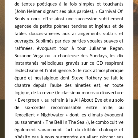
de textes poétiques à la fois simples et touchants
(John Helmer signant ses plus paroles), « Carnival Of
Souls » nous offre ainsi une succession subtilement
agencée de petits poèmes tendres et ingénus et de
fables douces-amères aux arrangements subtils et
ouvragés. Sublimés par des parties vocales suaves et
raffinées, évoquant tour à tour Julianne Regan,
Suzanne Vega ou la chanteuse des Sundays, les dix
instantanés mélodiques gravés sur ce CD respirent
l’éclectisme et l’intelligence. Si le rock atmosphérique
épuré et nostalgique dont Steve Rothery se fait le
chantre depuis l’aube des nineties est, en toute
logique, de la revue (le classieux morceau d’ouverture
« Evergreen », au refrain à la All About Eve et au solo
de six-cordes reconnaissable entre mille, ou
l’excellent « Nightwater » dont les climats évoquent
puissamment « The Bell In The Sea »), le combo cultive
également savamment l’art du dribble chaloupé et
n’hésite pas à nous surprendre en allant piocher ses