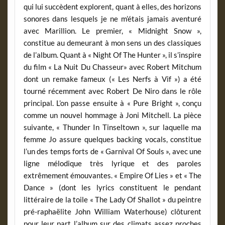
qui lui succèdent explorent, quant à elles, des horizons
sonores dans lesquels je ne m’étais jamais aventuré
avec Marillion. Le premier, « Midnight Snow »,
constitue au demeurant à mon sens un des classiques
de l’album. Quant à « Night Of The Hunter », il s’inspire
du film « La Nuit Du Chasseur» avec Robert Mitchum
dont un remake fameux (« Les Nerfs à Vif ») a été
tourné récemment avec Robert De Niro dans le rôle
principal. L’on passe ensuite à « Pure Bright », conçu
comme un nouvel hommage à Joni Mitchell. La pièce
suivante, « Thunder In Tinseltown », sur laquelle ma
femme Jo assure quelques backing vocals, constitue
l’un des temps forts de « Garnival Of Souls », avec une
ligne mélodique très lyrique et des paroles
extrêmement émouvantes. « Empire Of Lies » et « The
Dance » (dont les lyrics constituent le pendant
littéraire de la toile « The Lady Of Shallot » du peintre
pré-raphaëlite John William Waterhouse) clôturent
pour leur part l’album sur des climats assez proches