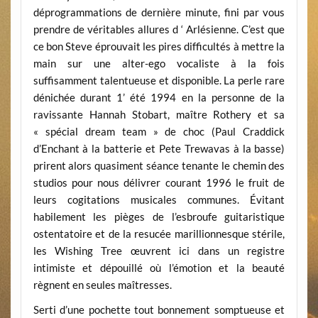
déprogrammations de dernière minute, fini par vous
prendre de véritables allures d ‘ Arlésienne. C’est que
ce bon Steve éprouvait les pires difficultés à mettre la
main sur une alter-ego vocaliste à la fois
suffisamment talentueuse et disponible. La perle rare
dénichée durant 1’ été 1994 en la personne de la
ravissante Hannah Stobart, maître Rothery et sa
« spécial dream team » de choc (Paul Craddick
d’Enchant à la batterie et Pete Trewavas à la basse)
prirent alors quasiment séance tenante le chemin des
studios pour nous délivrer courant 1996 le fruit de
leurs cogitations musicales communes. Évitant
habilement les pièges de l’esbroufe guitaristique
ostentatoire et de la resucée marillionnesque stérile,
les Wishing Tree œuvrent ici dans un registre
intimiste et dépouillé où l’émotion et la beauté
règnent en seules maîtresses.
Serti d’une pochette tout bonnement somptueuse et