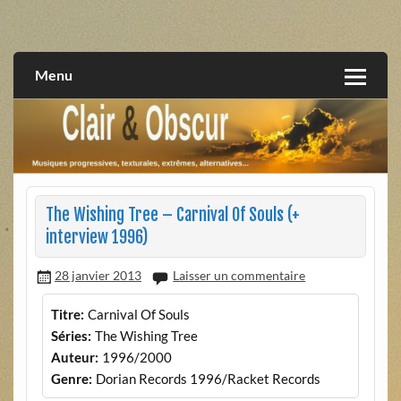
Skip
to
musiques progressives, électroniques, expérimentales,
Clair et Obscur
content
extrêmes, alternatives, texturales
Menu
The Wishing Tree – Carnival Of Souls (+
interview 1996)
28 janvier 2013
Laisser un commentaire
Titre:
Carnival Of Souls
Séries:
The Wishing Tree
Auteur:
1996/2000
Genre:
Dorian Records 1996/Racket Records