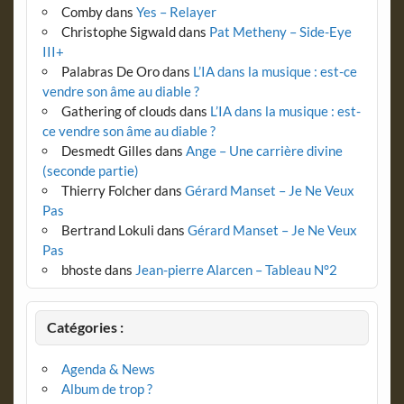
Comby
dans
Yes – Relayer
Christophe Sigwald
dans
Pat Metheny – Side-Eye
III+
Palabras De Oro
dans
L’IA dans la musique : est-ce
vendre son âme au diable ?
Gathering of clouds
dans
L’IA dans la musique : est-
ce vendre son âme au diable ?
Desmedt Gilles
dans
Ange – Une carrière divine
(seconde partie)
Thierry Folcher
dans
Gérard Manset – Je Ne Veux
Pas
Bertrand Lokuli
dans
Gérard Manset – Je Ne Veux
Pas
bhoste
dans
Jean-pierre Alarcen – Tableau N°2
Catégories :
Agenda & News
Album de trop ?