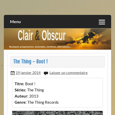
Skip
to
musiques progressives, électroniques, expérimentales,
Clair et Obscur
content
extrêmes, alternatives, texturales
Menu
The Thing – Boot !
19 janvier 2014
Laisser un commentaire
Titre:
Boot !
Séries:
The Thing
Auteur:
2013
Genre:
The Thing Records