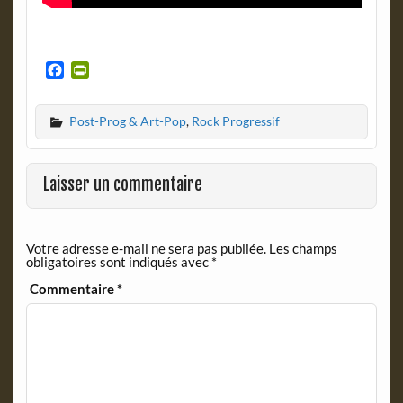
F
P
a
r
c
i
Post-Prog & Art-Pop
,
Rock Progressif
e
n
b
t
o
F
o
r
Laisser un commentaire
k
i
e
n
Votre adresse e-mail ne sera pas publiée.
Les champs
d
obligatoires sont indiqués avec
*
l
y
Commentaire
*