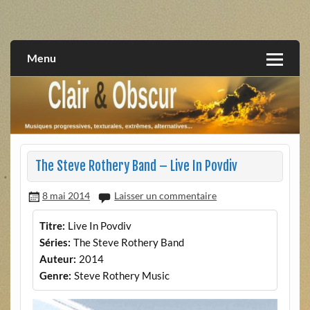
Skip
to
musiques progressives, électroniques, expérimentales,
Clair et Obscur
content
extrêmes, alternatives, texturales
Menu
The Steve Rothery Band – Live In Povdiv
8 mai 2014
Laisser un commentaire
Titre:
Live In Povdiv
Séries:
The Steve Rothery Band
Auteur:
2014
Genre:
Steve Rothery Music