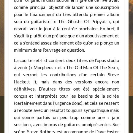
qu’à l’origine, la distribution en ligne de ce live avait
comme principal objectif de lancer une souscription
pour le financement du très attendu premier album
solo du guitariste, « The Ghosts Of Pripyat », qui
devrait voir le jour à la rentrée prochaine. En bref, il
s’agit là plutôt d’un prélude que d’un aboutissement et
cela s’entend assez clairement dès qu’on se plonge un
minimum dans l’ouvrage en question.
La courte set-list contient deux titres de l’opus studio
à venir (« Morpheus » et « The Old Man Of The Sea »,
qui verront les contributions d’un certain Steve
Hackett !), mais dans des versions encore non
définitives. D’autres titres ont été spécialement
conçus et interprétés pour les besoins de la soirée
(certainement dans l’urgence donc), et cela se ressent
à l’écoute avec un résultat toujours sympathique mais
qui sonne parfois un peu trop comme une « jam
session », avec impros de guitares omniprésentes. Sur
scène, Steve Rothery est accompagné de Dave Foster