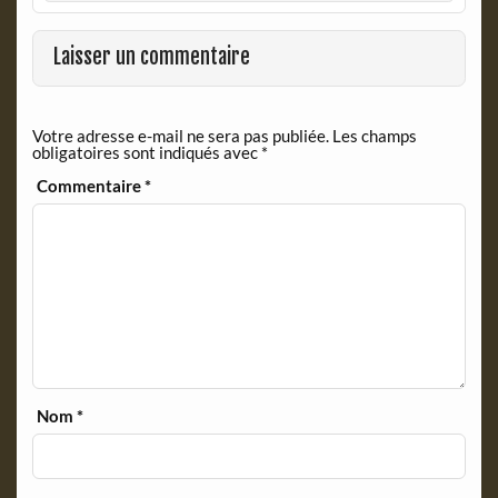
b
t
o
F
o
r
Laisser un commentaire
k
i
e
n
Votre adresse e-mail ne sera pas publiée.
Les champs
d
obligatoires sont indiqués avec
*
l
y
Commentaire
*
Nom
*