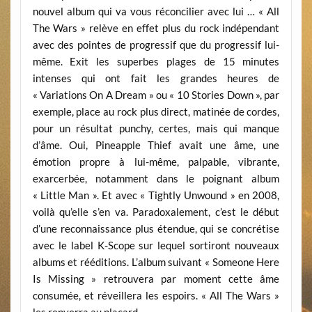
nouvel album qui va vous réconcilier avec lui … « All
The Wars » relève en effet plus du rock indépendant
avec des pointes de progressif que du progressif lui-
même. Exit les superbes plages de 15 minutes
intenses qui ont fait les grandes heures de
« Variations On A Dream » ou « 10 Stories Down », par
exemple, place au rock plus direct, matinée de cordes,
pour un résultat punchy, certes, mais qui manque
d’âme. Oui, Pineapple Thief avait une âme, une
émotion propre à lui-même, palpable, vibrante,
exarcerbée, notamment dans le poignant album
« Little Man ». Et avec « Tightly Unwound » en 2008,
voilà qu’elle s’en va. Paradoxalement, c’est le début
d’une reconnaissance plus étendue, qui se concrétise
avec le label K-Scope sur lequel sortiront nouveaux
albums et rééditions. L’album suivant « Someone Here
Is Missing » retrouvera par moment cette âme
consumée, et réveillera les espoirs. « All The Wars »