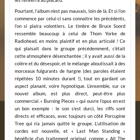
les renverra au placard.
Pourtant, l’album n’est pas mauvais, loin de là. Et si l’on
commence par celui-ci sans connaitre les précédents,
l’on si plaira volontiers. Le timbre de Bruce Soord
ressemble beaucoup à celui de Thom Yorke de
Radiohead, en moins plaintif et en plus articulé ! Ce
qui plaisait dans le groupe précédemment, c’était
cette atmosphère désenchantée ; il y avait aussi de la
colère et du désespoir, et le mélange aboutissait à des
morceaux fulgurants de hargne (des paroles étaient
répétées 10 minutes durant !), tout en gardant un
aspect planant, voire hypnotique. L’ensemble, sur ce
nouvel album, est plus direct, peut-être plus
commercial. « Burning Pieces » qui ouvre l’opus en est
un bon exemple : le son s’est durci, les riffs sont
directs et efficaces, avec toujours un côté Porcupine
Tree qui n’a jamais quitté le groupe. L’utilisation de
cordes est nouvelle, et « Last Man Standing »
bénéficie d’un traitement original, comme « All The