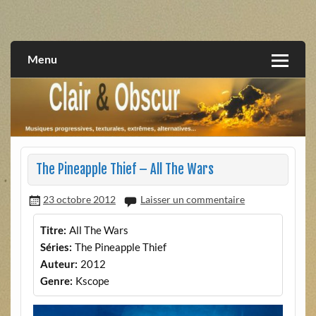
Skip
to
musiques progressives, électroniques, expérimentales,
Clair et Obscur
content
extrêmes, alternatives, texturales
Menu
The Pineapple Thief – All The Wars
23 octobre 2012
Laisser un commentaire
Titre:
All The Wars
Séries:
The Pineapple Thief
Auteur:
2012
Genre:
Kscope