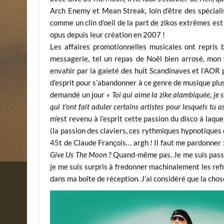
Arch Enemy et Mean Streak, loin d’être des spéciali
comme un clin d’oeil de la part de zikos extrêmes est
opus depuis leur création en 2007 !
Les affaires promotionnelles musicales ont repris
messagerie, tel un repas de Noël bien arrosé, mon f
envahir par la gaieté des huit Scandinaves et l’AOR 
d’esprit pour s’abandonner à ce genre de musique plus
demandé un jour
« Toi qui aime la zike alambiquée, je
qui t’ont fait aduler certains artistes pour lesquels tu
m’est revenu à l’esprit cette passion du disco à laquell
(la passion des claviers, ces rythmiques hypnotiques d
45t de Claude François… argh ! Il faut me pardonner : j
Give Us The Moon
? Quand-même pas. Je me suis passé
je me suis surpris à fredonner machinalement les ref
dans ma boîte de réception. J’ai considéré que la chos