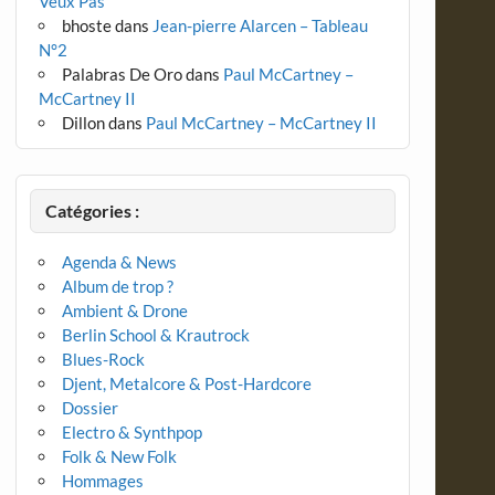
Veux Pas
bhoste
dans
Jean-pierre Alarcen – Tableau
N°2
Palabras De Oro
dans
Paul McCartney –
McCartney II
Dillon
dans
Paul McCartney – McCartney II
Catégories :
Agenda & News
Album de trop ?
Ambient & Drone
Berlin School & Krautrock
Blues-Rock
Djent, Metalcore & Post-Hardcore
Dossier
Electro & Synthpop
Folk & New Folk
Hommages