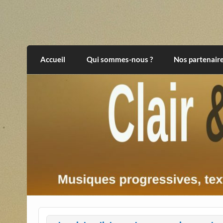
Skip
to
content
Clair et Obscur
musiques progressives, électroniques, expér
Accueil
Qui sommes-nous ?
Nos partenair