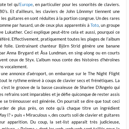
ote tel qu’
Europe
, en particulier pour les sonorités de claviers.
’s. Et d’ailleurs, les claviers de John Lönnmyr tiennent une
ue les guitares en sont réduites à la portion congrue. Un des rares
, comme par hasard, un de ceux plus apparentés à
Toto
, un groupe
ve Lukather. Ceci explique peut-être cela et aussi, pourquoi ce
référé. Effectivement, pratiquement toutes les plages de l’album
 folle. L’entrainant chanteur Björn Strid génère une banane
par Anna Brygard et Åsa Lundman, en sing-along ou en courts
uvent ceux de Styx. L’album nous conte des histoires d’héroïnes
ins vocalement.
, une annonce d’aéroport, on embarque sur le The Night Flight
tout le rythme enlevé à coups de clavier secs et frénétiques. La
e c’est le groove de la basse cavaleuse de Sharlee D’Angelo qui
s refrains sont imparables et je défie quiconque de rester assis
de se trémousser est générée. On pourrait se dire que tout ceci
arder de plus près, on note qu’à chaque titre un ingrédient
y I? » puis « Miraculous », des courts soli de clavier et guitares
r apparition. Du coup, la set-list apparaît très judicieuse,
mièvre, « Paloma » dont les woh, woh woh sont taillés pour la