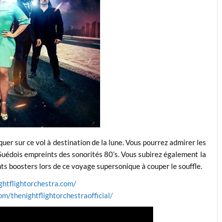
uer sur ce vol à destination de la lune. Vous pourrez admirer les
 Suédois empreints des sonorités 80’s. Vous subirez également la
ts boosters lors de ce voyage supersonique à couper le souffle.
ightflightorchestra.com/
m/thenightflightorchestraofficial/