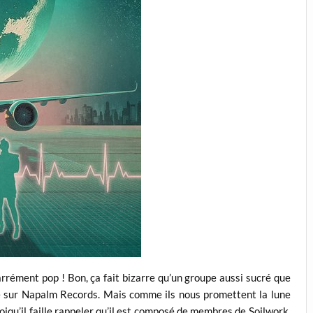
rrément pop ! Bon, ça fait bizarre qu’un groupe aussi sucré que
né sur Napalm Records. Mais comme ils nous promettent la lune
quoiqu’il faille rappeler qu’il est composé de membres de Soilwork,