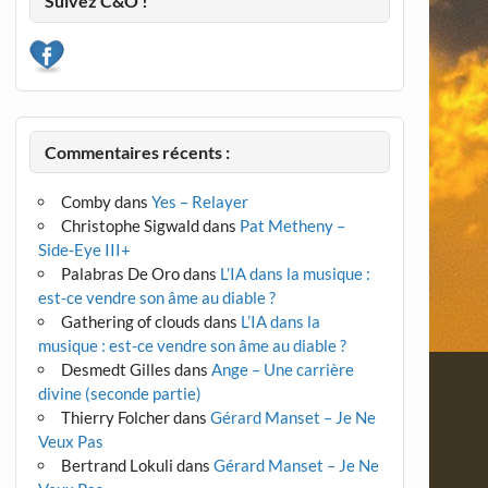
Suivez C&O !
Commentaires récents :
Comby
dans
Yes – Relayer
Christophe Sigwald
dans
Pat Metheny –
Side-Eye III+
Palabras De Oro
dans
L’IA dans la musique :
est-ce vendre son âme au diable ?
Gathering of clouds
dans
L’IA dans la
musique : est-ce vendre son âme au diable ?
Desmedt Gilles
dans
Ange – Une carrière
divine (seconde partie)
Thierry Folcher
dans
Gérard Manset – Je Ne
Veux Pas
Bertrand Lokuli
dans
Gérard Manset – Je Ne