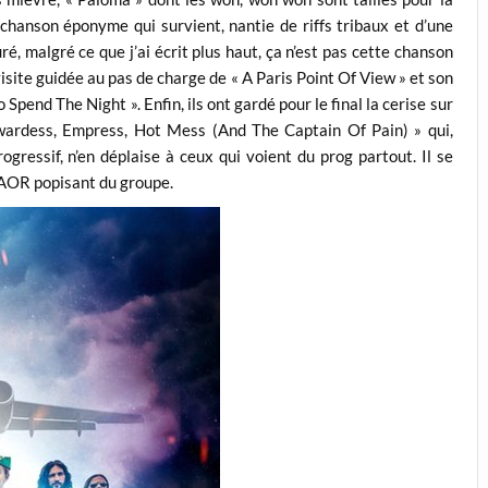
 chanson éponyme qui survient, nantie de riffs tribaux et d’une
ré, malgré ce que j’ai écrit plus haut, ça n’est pas cette chanson
visite guidée au pas de charge de « A Paris Point Of View » et son
pend The Night ». Enfin, ils ont gardé pour le final la cerise sur
tewardess, Empress, Hot Mess (And The Captain Of Pain) » qui,
ogressif, n’en déplaise à ceux qui voient du prog partout. Il se
 AOR popisant du groupe.