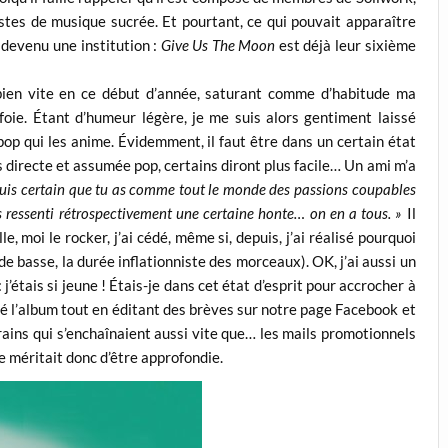
stes de musique sucrée. Et pourtant, ce qui pouvait apparaître
 devenu une institution :
Give Us The Moon
est déjà leur sixième
 bien vite en ce début d’année, saturant comme d’habitude ma
oie. Étant d’humeur légère, je me suis alors gentiment laissé
pop qui les anime. Évidemment, il faut être dans un certain état
 directe et assumée pop, certains diront plus facile… Un ami m’a
 suis certain que tu as comme tout le monde des passions coupables
 as ressenti rétrospectivement une certaine honte… on en a tous. »
Il
e, moi le rocker, j’ai cédé, même si, depuis, j’ai réalisé pourquoi
e basse, la durée inflationniste des morceaux). OK, j’ai aussi un
’étais si jeune ! Étais-je dans cet état d’esprit pour accrocher à
 l’album tout en éditant des brèves sur notre page Facebook et
rains qui s’enchaînaient aussi vite que… les mails promotionnels
e méritait donc d’être approfondie.