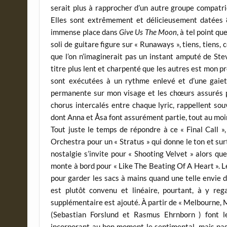
serait plus à rapprocher d’un autre groupe compatri
Elles sont extrêmement et délicieusement datées 80
immense place dans
Give Us The Moon
, à tel point q
soli de guitare figure sur « Runaways », tiens, tiens
que l’on n’imaginerait pas un instant amputé de Ste
titre plus lent et charpenté que les autres est mon p
sont exécutées à un rythme enlevé et d’une gaieté
permanente sur mon visage et les chœurs assurés 
chorus intercalés entre chaque lyric, rappellent so
dont Anna et Åsa font assurément partie, tout au mo
Tout juste le temps de répondre à ce « Final Call »
Orchestra pour un « Stratus » qui donne le ton et sur
nostalgie s’invite pour « Shooting Velvet » alors qu
monte à bord pour « Like The Beating Of A Heart ». Le
pour garder les sacs à mains quand une telle envie 
est plutôt convenu et linéaire, pourtant, à y reg
supplémentaire est ajouté. À partir de « Melbourne, Ma
(Sebastian Forslund et Rasmus Ehrnborn ) font leu
incorporant au bon moment le sentimental, mais pas 