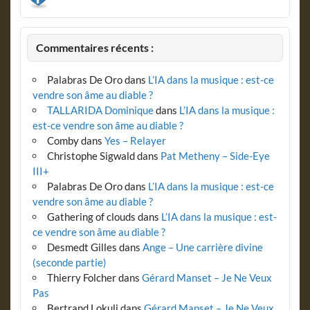
Commentaires récents :
Palabras De Oro
dans
L’IA dans la musique : est-ce
vendre son âme au diable ?
TALLARIDA Dominique
dans
L’IA dans la musique :
est-ce vendre son âme au diable ?
Comby
dans
Yes – Relayer
Christophe Sigwald
dans
Pat Metheny – Side-Eye
III+
Palabras De Oro
dans
L’IA dans la musique : est-ce
vendre son âme au diable ?
Gathering of clouds
dans
L’IA dans la musique : est-
ce vendre son âme au diable ?
Desmedt Gilles
dans
Ange – Une carrière divine
(seconde partie)
Thierry Folcher
dans
Gérard Manset – Je Ne Veux
Pas
Bertrand Lokuli
dans
Gérard Manset – Je Ne Veux