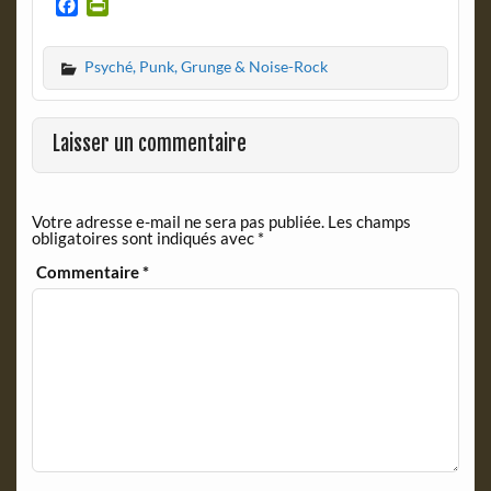
F
P
a
r
c
i
Psyché, Punk, Grunge & Noise-Rock
e
n
b
t
o
F
o
r
Laisser un commentaire
k
i
e
n
Votre adresse e-mail ne sera pas publiée.
Les champs
d
obligatoires sont indiqués avec
*
l
y
Commentaire
*