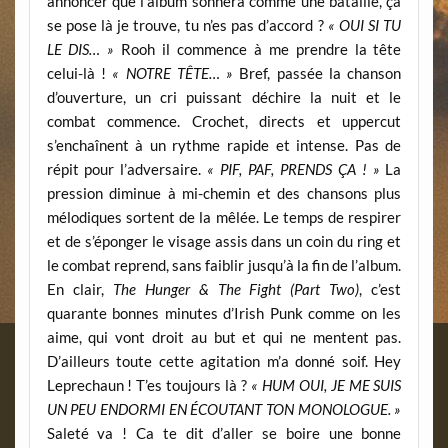
annoncer que l’album sonnera comme une bataille, ça
se pose là je trouve, tu n’es pas d’accord ?
« OUI SI TU
LE DIS… »
Rooh il commence à me prendre la tête
celui-là !
« NOTRE TÊTE… »
Bref, passée la chanson
d’ouverture, un cri puissant déchire la nuit et le
combat commence. Crochet, directs et uppercut
s’enchaînent à un rythme rapide et intense. Pas de
répit pour l’adversaire.
« PIF, PAF, PRENDS ÇA ! »
La
pression diminue à mi-chemin et des chansons plus
mélodiques sortent de la mêlée. Le temps de respirer
et de s’éponger le visage assis dans un coin du ring et
le combat reprend, sans faiblir jusqu’à la fin de l’album.
En clair,
The Hunger & The Fight (Part Two)
, c’est
quarante bonnes minutes d’Irish Punk comme on les
aime, qui vont droit au but et qui ne mentent pas.
D’ailleurs toute cette agitation m’a donné soif. Hey
Leprechaun ! T’es toujours là ?
« HUM OUI, JE ME SUIS
UN PEU ENDORMI EN ÉCOUTANT TON MONOLOGUE. »
Saleté va ! Ca te dit d’aller se boire une bonne