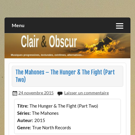
Skip
to
musiques progressives, électroniques, expérimentales,
Clair et Obscur
content
extrêmes, alternatives, texturales
Menu
The Mahones – The Hunger & The Fight (Part
Two)
24 novembre 2015
Laisser un commentaire
Titre:
The Hunger & The Fight (Part Two)
Séries:
The Mahones
Auteur:
2015
Genre:
True North Records