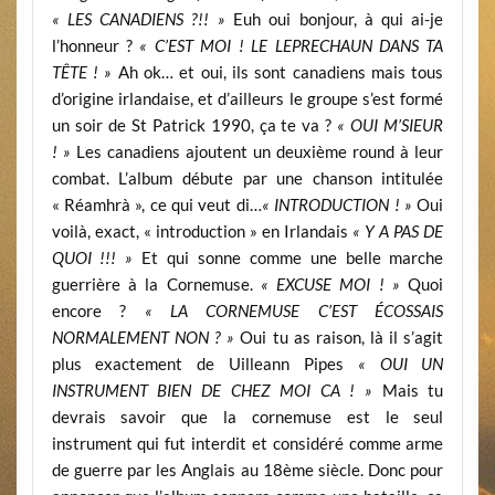
« LES CANADIENS ?!! »
Euh oui bonjour, à qui ai-je
l’honneur ?
« C’EST MOI ! LE LEPRECHAUN DANS TA
TÊTE ! »
Ah ok… et oui, ils sont canadiens mais tous
d’origine irlandaise, et d’ailleurs le groupe s’est formé
un soir de St Patrick 1990, ça te va ?
« OUI M’SIEUR
! »
Les canadiens ajoutent un deuxième round à leur
combat. L’album débute par une chanson intitulée
« Réamhrà », ce qui veut di…
« INTRODUCTION ! »
Oui
voilà, exact, « introduction » en Irlandais
« Y A PAS DE
QUOI !!! »
Et qui sonne comme une belle marche
guerrière à la Cornemuse.
« EXCUSE MOI ! »
Quoi
encore ?
« LA CORNEMUSE C’EST ÉCOSSAIS
NORMALEMENT NON ? »
Oui tu as raison, là il s’agit
plus exactement de Uilleann Pipes
« OUI UN
INSTRUMENT BIEN DE CHEZ MOI CA ! »
Mais tu
devrais savoir que la cornemuse est le seul
instrument qui fut interdit et considéré comme arme
de guerre par les Anglais au 18ème siècle. Donc pour