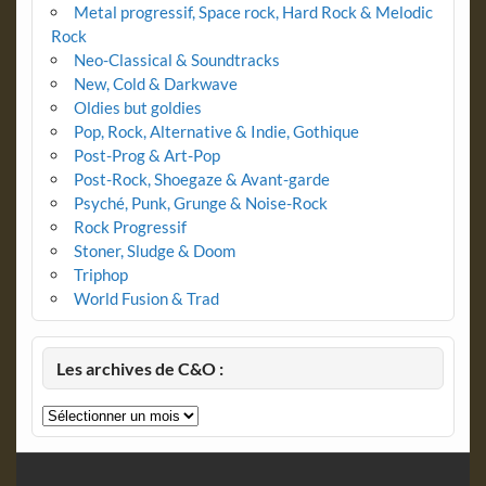
Metal progressif, Space rock, Hard Rock & Melodic
Rock
Neo-Classical & Soundtracks
New, Cold & Darkwave
Oldies but goldies
Pop, Rock, Alternative & Indie, Gothique
Post-Prog & Art-Pop
Post-Rock, Shoegaze & Avant-garde
Psyché, Punk, Grunge & Noise-Rock
Rock Progressif
Stoner, Sludge & Doom
Triphop
World Fusion & Trad
Les archives de C&O :
Les
archives
de
C&O
: