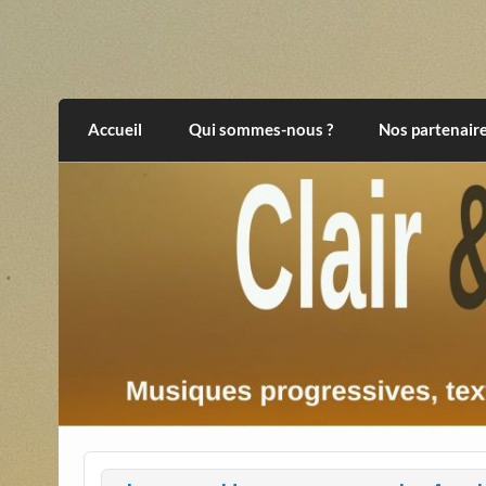
Skip
to
content
Clair et Obscur
musiques progressives, électroniques, expér
Accueil
Qui sommes-nous ?
Nos partenair