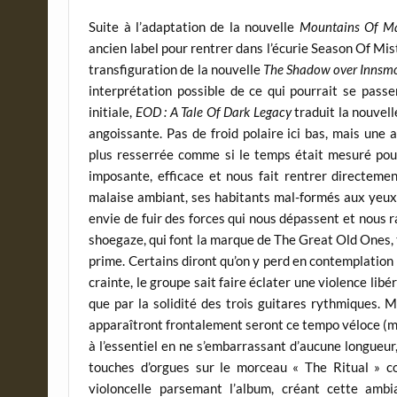
Suite à l’adaptation de la nouvelle
Mountains Of M
ancien label pour rentrer dans l’écurie Season Of Mis
transfiguration de la nouvelle
The Shadow over Innsm
interprétation possible de ce qui pourrait se pass
initiale,
EOD : A Tale Of Dark Legacy
traduit la nouvell
angoissante. Pas de froid polaire ici bas, mais une
plus resserrée comme si le temps était mesuré pour 
imposante, efficace et nous fait rentrer directemen
malaise ambiant, ses habitants mal-formés aux yeux 
envie de fuir des forces qui nous dépassent et nous r
shoegaze, qui font la marque de The Great Old Ones, t
prime. Certains diront qu’on y perd en contemplation a
crainte, le groupe sait faire éclater une violence libé
que par la solidité des trois guitares rythmiques. M
apparaîtront frontalement seront ce tempo véloce (men
à l’essentiel en ne s’embarrassant d’aucune longueur,
touches d’orgues sur le morceau « The Ritual » 
violoncelle parsemant l’album, créant cette amb