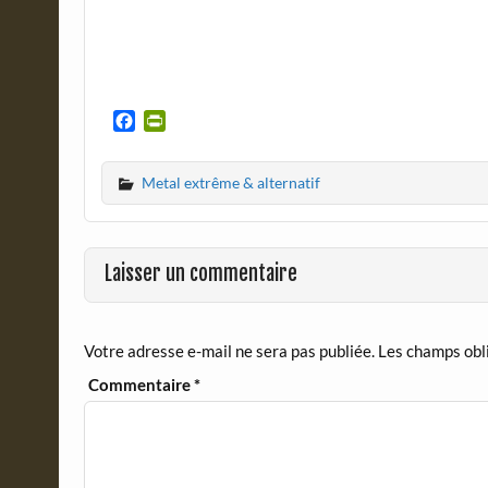
F
P
a
r
c
i
Metal extrême & alternatif
e
n
b
t
o
F
o
r
Laisser un commentaire
k
i
e
n
d
Votre adresse e-mail ne sera pas publiée.
Les champs obl
l
y
Commentaire
*