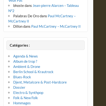
Veux Pas
bhoste
dans
Jean-pierre Alarcen – Tableau
N°2
Palabras De Oro
dans
Paul McCartney –
McCartney II
Dillon
dans
Paul McCartney – McCartney II
Catégories :
Agenda & News
Album de trop ?
Ambient & Drone
Berlin School & Krautrock
Blues-Rock
Djent, Metalcore & Post-Hardcore
Dossier
Electro & Synthpop
Folk & New Folk
Hommages