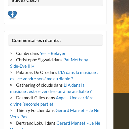
Suivez C&O !
Commentaires récents :
Comby
dans
Yes – Relayer
Christophe Sigwald
dans
Pat Metheny –
Side-Eye III+
Palabras De Oro
dans
L’IA dans la musique :
est-ce vendre son âme au diable ?
Gathering of clouds
dans
L’IA dans la
musique : est-ce vendre son âme au diable ?
Desmedt Gilles
dans
Ange – Une carrière
divine (seconde partie)
Thierry Folcher
dans
Gérard Manset – Je Ne
Veux Pas
Bertrand Lokuli
dans
Gérard Manset – Je Ne