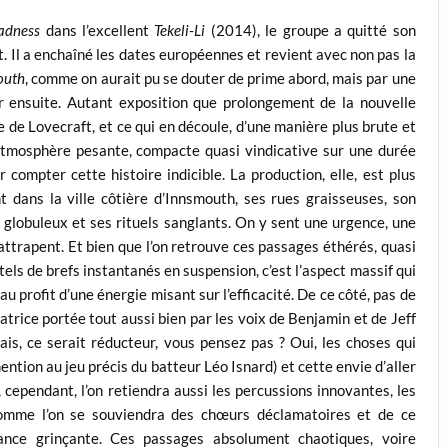
adness
dans l’excellent
Tekeli-Li
(2014), le groupe a quitté son
t. Il a enchaîné les dates européennes et revient avec non pas la
outh
, comme on aurait pu se douter de prime abord, mais par une
er ensuite. Autant exposition que prolongement de la nouvelle
e de Lovecraft, et ce qui en découle, d’une manière plus brute et
 atmosphère pesante, compacte quasi vindicative sur une durée
compter cette histoire indicible. La production, elle, est plus
t dans la ville côtière d’Innsmouth, ses rues graisseuses, son
globuleux et ses rituels sanglants. On y sent une urgence, une
attrapent. Et bien que l’on retrouve ces passages éthérés, quasi
els de brefs instantanés en suspension, c’est l’aspect massif qui
u profit d’une énergie misant sur l’efficacité. De ce côté, pas de
ratrice portée tout aussi bien par les voix de Benjamin et de Jeff
ais, ce serait réducteur, vous pensez pas ? Oui, les choses qui
tion au jeu précis du batteur Léo Isnard) et cette envie d’aller
 cependant, l’on retiendra aussi les percussions innovantes, les
comme l’on se souviendra des chœurs déclamatoires et de ce
iance grinçante. Ces passages absolument chaotiques, voire