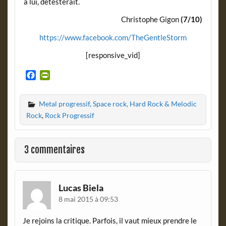
à lui, détesterait.
Christophe Gigon
(7/10)
https://www.facebook.com/TheGentleStorm
[responsive_vid]
F
P
a
r
c
i
Metal progressif, Space rock, Hard Rock & Melodic
e
n
b
t
Rock
,
Rock Progressif
o
F
o
r
k
i
3 commentaires
e
n
d
l
Lucas Biela
y
8 mai 2015 à 09:53
Je rejoins la critique. Parfois, il vaut mieux prendre le