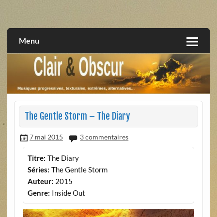
Skip
to
musiques progressives, électroniques, expérimentales,
Clair et Obscur
content
extrêmes, alternatives, texturales
Menu
The Gentle Storm – The Diary
7 mai 2015
3 commentaires
Titre:
The Diary
Séries:
The Gentle Storm
Auteur:
2015
Genre:
Inside Out