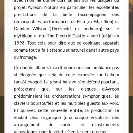
avec l’homme qui ne dort jamais sur les disques du
projet Ayreon. Notons en particulier les excellentes
prestations de la belle (accompagnée des
remarquables performances de Fish (ex-Marillion) et
Damian Wilson (Threshold, ex-Landmarq) sur le
mythique « Into The Electric Castle », sorti (déjà) en
1998. Tout cela pour dire que ce copinage apparaît
comme tout à fait attendu et naturel dans l’autre pays
du fromage.
Ce double album s’inscrit donc dans une ambiance pas
si éloignée que cela de celle exposée sur l’album
tantôt évoqué. Le géant batave s’en défend pourtant,
prétextant que, sur les disques d’Ayreon
prédominaient les orchestrations symphoniques, les
claviers boursouflés et les multiples guests aux voix.
Et qu’avec cette nouvelle entité, la production se
voulait plus organique (une unique vocaliste, des
arrangements de cordes et d’instruments
acoustiques, pour le volet « Gentle » en tous cas).