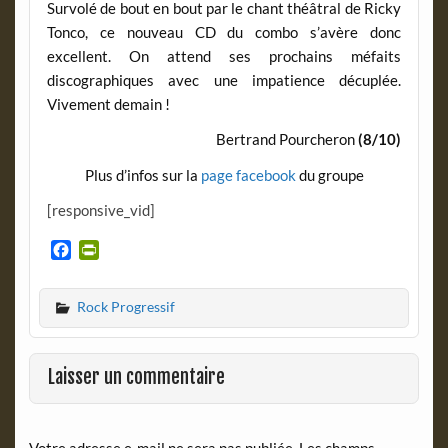
Survolé de bout en bout par le chant théâtral de Ricky
Tonco, ce nouveau CD du combo s’avère donc
excellent. On attend ses prochains méfaits
discographiques avec une impatience décuplée.
Vivement demain !
Bertrand Pourcheron
(8/10)
Plus d’infos sur la
page facebook
du groupe
[responsive_vid]
F
P
a
r
c
i
Rock Progressif
e
n
b
t
o
F
o
r
Laisser un commentaire
k
i
e
n