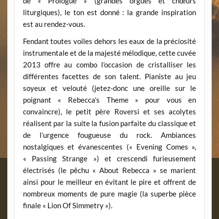
de « Prologue » (grandes orgues et chœurs
liturgiques), le ton est donné : la grande inspiration
est au rendez-vous.
Fendant toutes voiles dehors les eaux de la préciosité
instrumentale et de la majesté mélodique, cette cuvée
2013 offre au combo l’occasion de cristalliser les
différentes facettes de son talent. Pianiste au jeu
soyeux et velouté (jetez-donc une oreille sur le
poignant « Rebecca’s Theme » pour vous en
convaincre), le petit père Roversi et ses acolytes
réalisent par la suite la fusion parfaite du classique et
de l’urgence fougueuse du rock. Ambiances
nostalgiques et évanescentes (« Evening Comes »,
« Passing Strange ») et crescendi furieusement
électrisés (le pêchu « About Rebecca » se marient
ainsi pour le meilleur en évitant le pire et offrent de
nombreux moments de pure magie (la superbe pièce
finale « Lion Of Simmetry »).