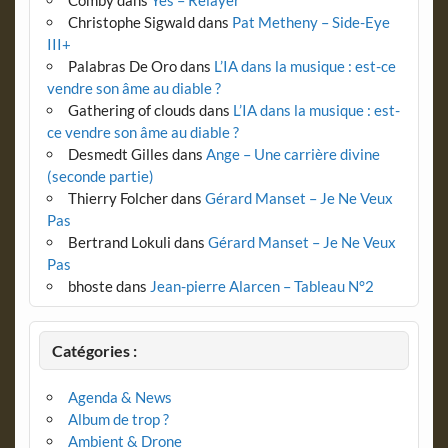
Comby
dans
Yes – Relayer
Christophe Sigwald
dans
Pat Metheny – Side-Eye
III+
Palabras De Oro
dans
L’IA dans la musique : est-ce
vendre son âme au diable ?
Gathering of clouds
dans
L’IA dans la musique : est-
ce vendre son âme au diable ?
Desmedt Gilles
dans
Ange – Une carrière divine
(seconde partie)
Thierry Folcher
dans
Gérard Manset – Je Ne Veux
Pas
Bertrand Lokuli
dans
Gérard Manset – Je Ne Veux
Pas
bhoste
dans
Jean-pierre Alarcen – Tableau N°2
Catégories :
Agenda & News
Album de trop ?
Ambient & Drone