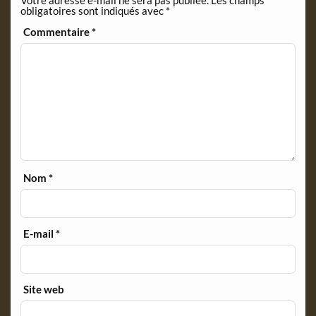
Votre adresse e-mail ne sera pas publiée.
Les champs
d
obligatoires sont indiqués avec
*
l
y
Commentaire
*
Nom
*
E-mail
*
Site web