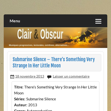
Skip
to
musiques progressives, électroniques, expérimentales,
Clair et Obscur
content
extrêmes, alternatives, texturales
Menu
Submarine Silence – There’s Something Very
Strange In Her Little Moon
18 novembre 2013
Laisser un commentaire
Titre:
There’s Something Very Strange In Her Little
Moon
Séries:
Submarine Silence
Auteur:
2013
Genre:
Autoproduction