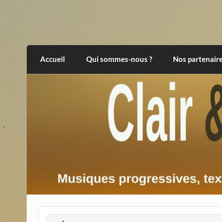
Skip
to
content
Clair et Obscur
musiques progressives, électroniques, expér
Accueil
Qui sommes-nous ?
Nos partenair