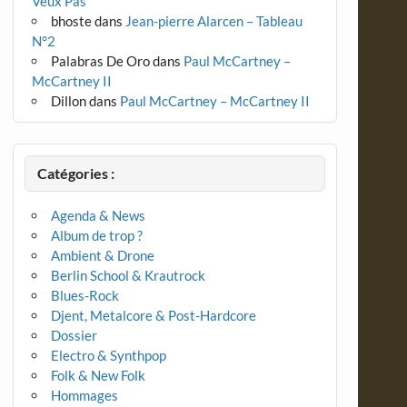
Veux Pas
bhoste
dans
Jean-pierre Alarcen – Tableau
N°2
Palabras De Oro
dans
Paul McCartney –
McCartney II
Dillon
dans
Paul McCartney – McCartney II
Catégories :
Agenda & News
Album de trop ?
Ambient & Drone
Berlin School & Krautrock
Blues-Rock
Djent, Metalcore & Post-Hardcore
Dossier
Electro & Synthpop
Folk & New Folk
Hommages