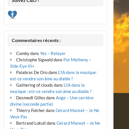
Suivez C&O !
Commentaires récents :
Comby
dans
Yes – Relayer
Christophe Sigwald
dans
Pat Metheny –
Side-Eye III+
Palabras De Oro
dans
L’IA dans la musique :
est-ce vendre son âme au diable ?
Gathering of clouds
dans
L’IA dans la
musique : est-ce vendre son âme au diable ?
Desmedt Gilles
dans
Ange – Une carrière
divine (seconde partie)
Thierry Folcher
dans
Gérard Manset – Je Ne
Veux Pas
Bertrand Lokuli
dans
Gérard Manset – Je Ne