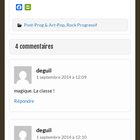
F
P
a
r
c
i
Post-Prog & Art-Pop
,
Rock Progressif
e
n
b
t
o
F
o
r
4 commentaires
k
i
e
n
d
deguil
l
1 septembre 2014 à 12:09
y
magique. La classe !
Répondre
deguil
1 septembre 2014 à 12:10