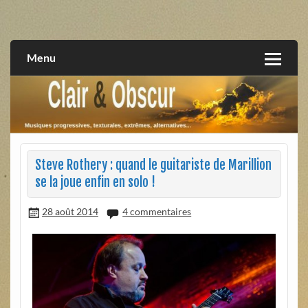
Skip
to
musiques progressives, électroniques, expérimentales,
Clair et Obscur
content
extrêmes, alternatives, texturales
Menu
Steve Rothery : quand le guitariste de Marillion
se la joue enfin en solo !
28 août 2014
4 commentaires