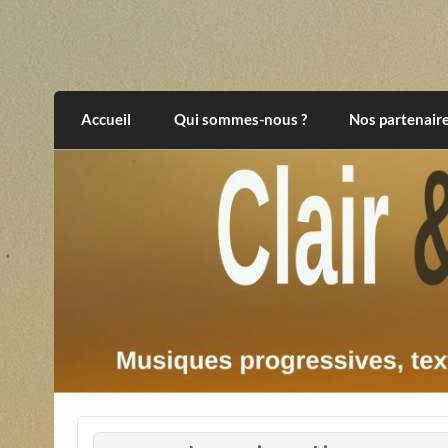
Skip
to
content
Clair et Obscur
musiques progressives, électroniques, expér
Accueil
Qui sommes-nous ?
Nos partenair