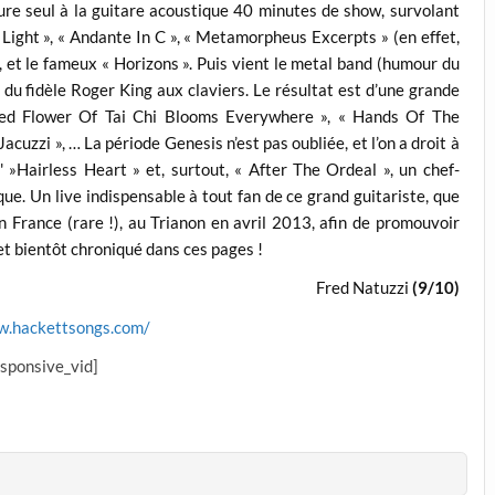
ssure seul à la guitare acoustique 40 minutes de show, survolant
k Light », « Andante In C », « Metamorpheus Excerpts » (en effet,
), et le fameux « Horizons ». Puis vient le metal band (humour du
 du fidèle Roger King aux claviers. Le résultat est d’une grande
e Red Flower Of Tai Chi Blooms Everywhere », « Hands Of The
acuzzi », … La période Genesis n’est pas oubliée, et l’on a droit à
d' »Hairless Heart » et, surtout, « After The Ordeal », un chef-
e. Un live indispensable à tout fan de ce grand guitariste, que
n France (rare !), au Trianon en avril 2013, afin de promouvoir
 et bientôt chroniqué dans ces pages !
Fred Natuzzi
(9/10)
w.hackettsongs.com/
esponsive_vid]