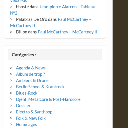
Veux Pas
bhoste
dans
Jean-pierre Alarcen – Tableau
N°2
Palabras De Oro
dans
Paul McCartney –
McCartney II
Dillon
dans
Paul McCartney – McCartney II
Catégories :
Agenda & News
Album de trop ?
Ambient & Drone
Berlin School & Krautrock
Blues-Rock
Djent, Metalcore & Post-Hardcore
Dossier
Electro & Synthpop
Folk & New Folk
Hommages