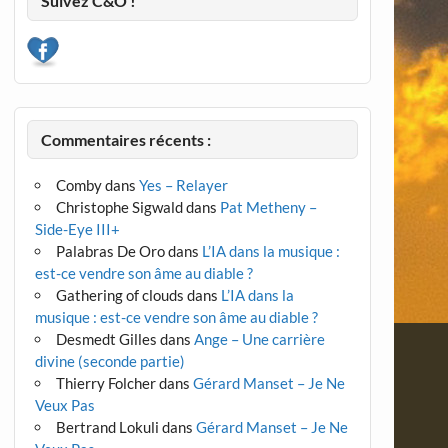
Suivez C&O !
Commentaires récents :
Comby
dans
Yes – Relayer
Christophe Sigwald
dans
Pat Metheny –
Side-Eye III+
Palabras De Oro
dans
L’IA dans la musique :
est-ce vendre son âme au diable ?
Gathering of clouds
dans
L’IA dans la
musique : est-ce vendre son âme au diable ?
Desmedt Gilles
dans
Ange – Une carrière
divine (seconde partie)
Thierry Folcher
dans
Gérard Manset – Je Ne
Veux Pas
Bertrand Lokuli
dans
Gérard Manset – Je Ne