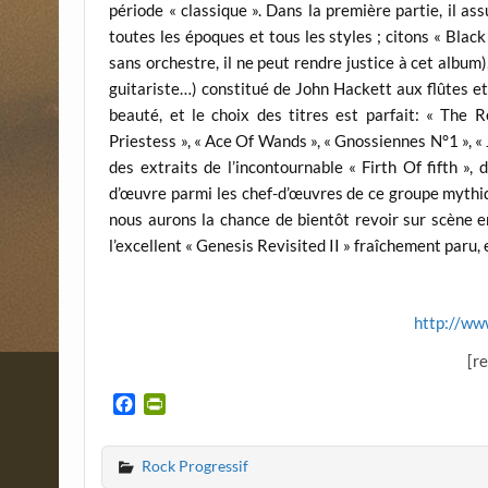
période « classique ». Dans la première partie, il a
toutes les époques et tous les styles ; citons « Blac
sans orchestre, il ne peut rendre justice à cet album
guitariste…) constitué de John Hackett aux flûtes et
beauté, et le choix des titres est parfait: « Th
Priestess », « Ace Of Wands », « Gnossiennes N°1 », « J
des extraits de l’incontournable « Firth Of fifth », 
d’œuvre parmi les chef-d’œuvres de ce groupe mythiqu
nous aurons la chance de bientôt revoir sur scène e
l’excellent « Genesis Revisited II » fraîchement paru,
http://ww
[r
F
P
a
r
c
i
Rock Progressif
e
n