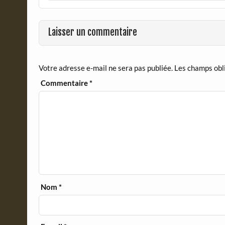
b
t
o
F
o
r
Laisser un commentaire
k
i
e
n
d
Votre adresse e-mail ne sera pas publiée.
Les champs obl
l
y
Commentaire
*
Nom
*