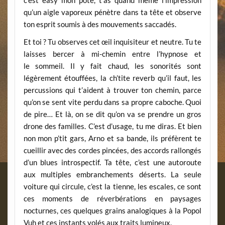
c’est easy mon pote, t’as quand même l’impression
qu’un aigle vaporeux pénètre dans ta tête et observe
ton esprit soumis à des mouvements saccadés.
Et toi ? Tu observes cet œil inquisiteur et neutre. Tu te
laisses bercer à mi-chemin entre l’hypnose et
le sommeil. Il y fait chaud, les sonorités sont
légèrement étouffées, la ch’tite reverb qu’il faut, les
percussions qui t’aident à trouver ton chemin, parce
qu’on se sent vite perdu dans sa propre caboche. Quoi
de pire… Et là, on se dit qu’on va se prendre un gros
drone des familles. C’est d’usage, tu me diras. Et bien
non mon p’tit gars, Arno et sa bande, ils préfèrent te
cueillir avec des cordes pincées, des accords rallongés
d’un blues introspectif. Ta tête, c’est une autoroute
aux multiples embranchements déserts. La seule
voiture qui circule, c’est la tienne, les escales, ce sont
ces moments de réverbérations en paysages
nocturnes, ces quelques grains analogiques à la Popol
Vuh et ces instants volés aux traits lumineux.