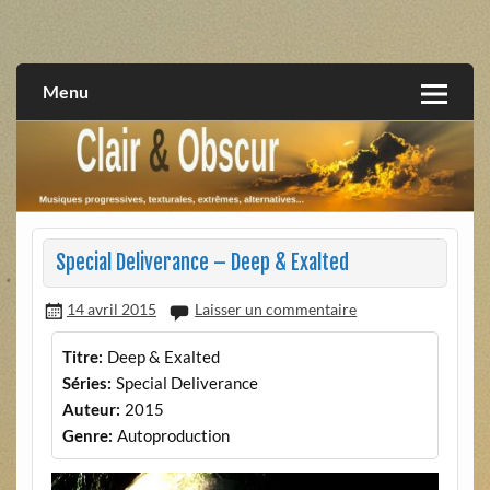
Skip
to
musiques progressives, électroniques, expérimentales,
Clair et Obscur
content
extrêmes, alternatives, texturales
Menu
Special Deliverance – Deep & Exalted
14 avril 2015
Laisser un commentaire
Titre:
Deep & Exalted
Séries:
Special Deliverance
Auteur:
2015
Genre:
Autoproduction