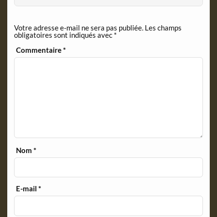
e
n
Votre adresse e-mail ne sera pas publiée.
Les champs
d
obligatoires sont indiqués avec
*
l
y
Commentaire
*
Nom
*
E-mail
*