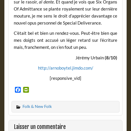
sur le rasoir,
al dente
. Et quand je vois que Six Organs
Of Admittance se plante royalement sur leur dernière
mouture, je me sens le droit d’apprécier davantage ce
nouvel opus personnel de Special Deliverance.
C’était bel et bien un rendez-vous. Peut-être bien que
mes doigts ont accusé un léger retard sur l’écriture
mais, franchement, on s’en fout un peu.
Jérémy Urbain
(8/10)
http://arnoboytel.jimdo.com/
[responsive_vid]
F
P
a
r
c
i
Folk & New Folk
e
n
b
t
o
F
o
r
Laisser un commentaire
k
i