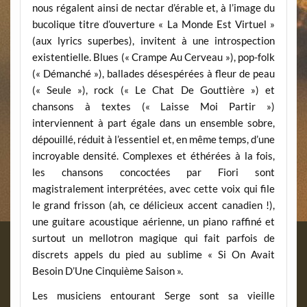
nous régalent ainsi de nectar d’érable et, à l’image du
bucolique titre d’ouverture « La Monde Est Virtuel »
(aux lyrics superbes), invitent à une introspection
existentielle. Blues (« Crampe Au Cerveau »), pop-folk
(« Démanché »), ballades désespérées à fleur de peau
(« Seule »), rock (« Le Chat De Gouttière ») et
chansons à textes (« Laisse Moi Partir »)
interviennent à part égale dans un ensemble sobre,
dépouillé, réduit à l’essentiel et, en même temps, d’une
incroyable densité. Complexes et éthérées à la fois,
les chansons concoctées par Fiori sont
magistralement interprétées, avec cette voix qui file
le grand frisson (ah, ce délicieux accent canadien !),
une guitare acoustique aérienne, un piano raffiné et
surtout un mellotron magique qui fait parfois de
discrets appels du pied au sublime « Si On Avait
Besoin D’Une Cinquième Saison ».
Les musiciens entourant Serge sont sa vieille