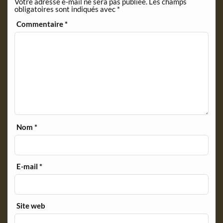
Votre adresse e-mail ne sera pas publiée.
Les champs
d
obligatoires sont indiqués avec
*
l
y
Commentaire
*
Nom
*
E-mail
*
Site web