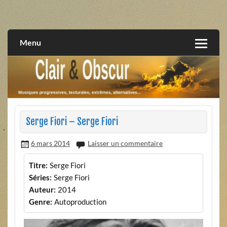
Skip
to
musiques progressives, électroniques, expérimentales,
Clair et Obscur
content
extrêmes, alternatives, texturales
Menu
Serge Fiori – Serge Fiori
6 mars 2014
Laisser un commentaire
Titre:
Serge Fiori
Séries:
Serge Fiori
Auteur:
2014
Genre:
Autoproduction