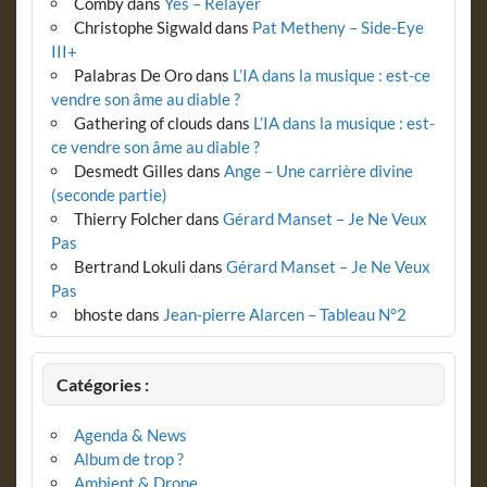
Comby
dans
Yes – Relayer
Christophe Sigwald
dans
Pat Metheny – Side-Eye
III+
Palabras De Oro
dans
L’IA dans la musique : est-ce
vendre son âme au diable ?
Gathering of clouds
dans
L’IA dans la musique : est-
ce vendre son âme au diable ?
Desmedt Gilles
dans
Ange – Une carrière divine
(seconde partie)
Thierry Folcher
dans
Gérard Manset – Je Ne Veux
Pas
Bertrand Lokuli
dans
Gérard Manset – Je Ne Veux
Pas
bhoste
dans
Jean-pierre Alarcen – Tableau N°2
Catégories :
Agenda & News
Album de trop ?
Ambient & Drone