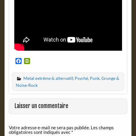
F
P
a
r
c
i
Metal extrême & alternatif
,
Psyché, Punk, Grunge &
e
n
b
t
Noise-Rock
o
F
o
r
k
i
Laisser un commentaire
e
n
d
Votre adresse e-mail ne sera pas publiée.
Les champs
l
obligatoires sont indiqués avec
*
y