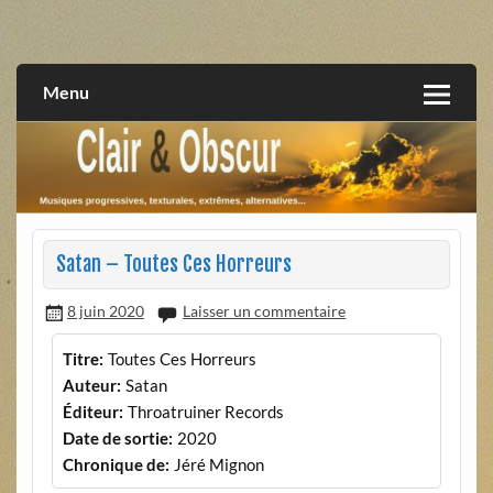
Skip
to
musiques progressives, électroniques, expérimentales,
Clair et Obscur
content
extrêmes, alternatives, texturales
Menu
Satan – Toutes Ces Horreurs
8 juin 2020
Laisser un commentaire
Titre:
Toutes Ces Horreurs
Auteur:
Satan
Éditeur:
Throatruiner Records
Date de sortie:
2020
Chronique de:
Jéré Mignon