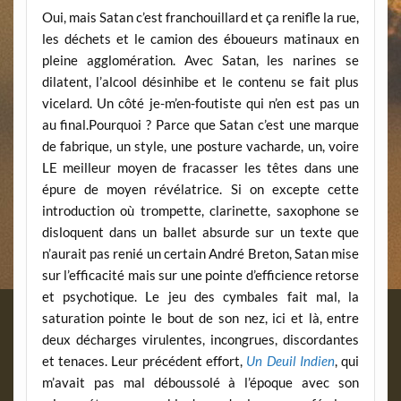
Oui, mais Satan c’est franchouillard et ça renifle la rue,
les déchets et le camion des éboueurs matinaux en
pleine agglomération. Avec Satan, les narines se
dilatent, l’alcool désinhibe et le contenu se fait plus
vicelard. Un côté je-m’en-foutiste qui n’en est pas un
au final.Pourquoi ? Parce que Satan c’est une marque
de fabrique, un style, une posture vacharde, un, voire
LE meilleur moyen de fracasser les têtes dans une
épure de moyen révélatrice. Si on excepte cette
introduction où trompette, clarinette, saxophone se
disloquent dans un ballet absurde sur un texte que
n’aurait pas renié un certain André Breton, Satan mise
sur l’efficacité mais sur une pointe d’efficience retorse
et psychotique. Le jeu des cymbales fait mal, la
saturation pointe le bout de son nez, ici et là, entre
deux décharges virulentes, incongrues, discordantes
et tenaces. Leur précédent effort,
Un Deuil Indien
, qui
m’avait pas mal déboussolé à l’époque avec son