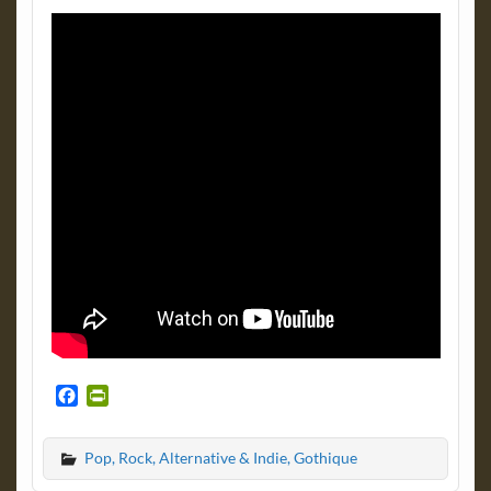
F
P
a
r
c
i
Pop, Rock, Alternative & Indie, Gothique
e
n
b
t