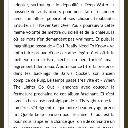
adopter, surtout que le dépouillé « Deep Waters »
possède de vrais atouts pour nous faire frissonner
avec son allure pépère et ses chœurs troublants.
Ensuite, « I’ll Never Get Over You » poursuivra cette
même volonté de mettre du soleil et de la chaleur, là
où les mots n’en demandent pas vraiment. Et puis, la
magnifique bossa de « Do I Really Need To Know » va
enfin faire preuve d’une certaine légèreté et offrir le
meilleur d’un artiste, certes un peu torturé, mais
bigrement talentueux. À noter sur ce titre, la présence
dans les backings de Jarvis Cocker, son ancien
complice de Pulp. Le temps passe très vite et « When
The Lights Go Out » annonce avec douceur la
fermeture prochaine de cet album fascinant. Et c’est
avec la berceuse nostalgique de « ‘Tis Night » que les
lumières s’éteignent et que notre beau voyage prend
fin. Quelle belle chanson pour terminer ! Tout est là
pour nous rappeler la chance que l’on a de connaître un
tel bonhomme et de pouvoir vivre de si beaux