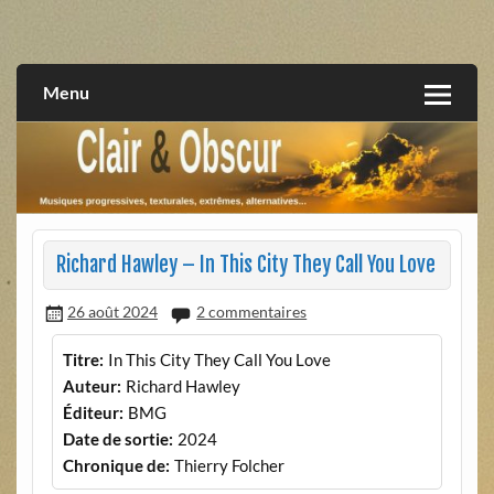
Skip
to
musiques progressives, électroniques, expérimentales,
Clair et Obscur
content
extrêmes, alternatives, texturales
Menu
Richard Hawley – In This City They Call You Love
26 août 2024
2 commentaires
Titre:
In This City They Call You Love
Auteur:
Richard Hawley
Éditeur:
BMG
Date de sortie:
2024
Chronique de:
Thierry Folcher