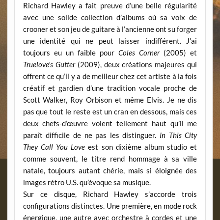
Richard Hawley a fait preuve d’une belle régularité
avec une solide collection d’albums où sa voix de
crooner et son jeu de guitare à l’ancienne ont su forger
une identité qui ne peut laisser indifférent. J’ai
toujours eu un faible pour
Coles Corner
(2005) et
Truelove’s Gutter
(2009), deux créations majeures qui
offrent ce qu’il y a de meilleur chez cet artiste à la fois
créatif et gardien d’une tradition vocale proche de
Scott Walker, Roy Orbison et même Elvis. Je ne dis
pas que tout le reste est un cran en dessous, mais ces
deux chefs-d’œuvre volent tellement haut qu’il me
paraît difficile de ne pas les distinguer.
In This City
They Call You Love
est son dixième album studio et
comme souvent, le titre rend hommage à sa ville
natale, toujours autant chérie, mais si éloignée des
images rétro U.S. qu’évoque sa musique.
Sur ce disque, Richard Hawley s’accorde trois
configurations distinctes. Une première, en mode rock
énergique, une autre avec orchestre à cordes et une