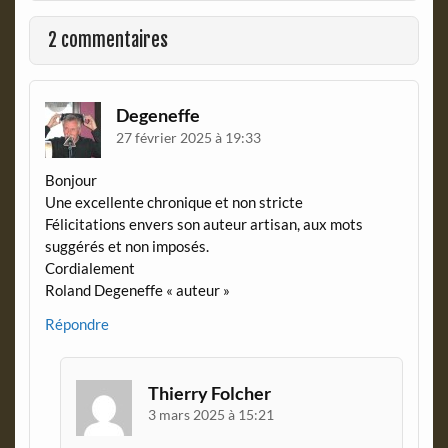
o
F
o
r
2 commentaires
k
i
e
n
d
Degeneffe
l
27 février 2025 à 19:33
y
Bonjour
Une excellente chronique et non stricte
Félicitations envers son auteur artisan, aux mots
suggérés et non imposés.
Cordialement
Roland Degeneffe « auteur »
Répondre
Thierry Folcher
3 mars 2025 à 15:21