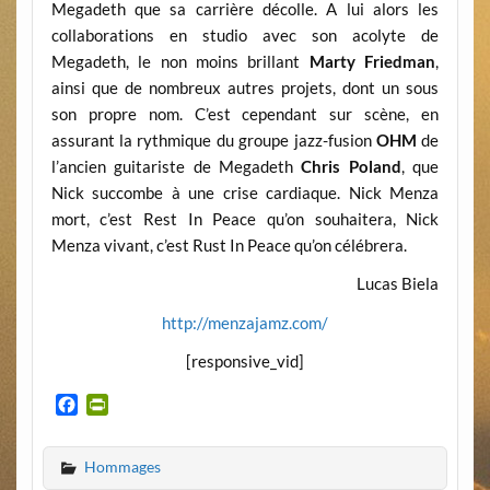
Megadeth que sa carrière décolle. A lui alors les
collaborations en studio avec son acolyte de
Megadeth, le non moins brillant
Marty Friedman
,
ainsi que de nombreux autres projets, dont un sous
son propre nom. C’est cependant sur scène, en
assurant la rythmique du groupe jazz-fusion
OHM
de
l’ancien guitariste de Megadeth
Chris Poland
, que
Nick succombe à une crise cardiaque. Nick Menza
mort, c’est Rest In Peace qu’on souhaitera, Nick
Menza vivant, c’est Rust In Peace qu’on célébrera.
Lucas Biela
http://menzajamz.com/
[responsive_vid]
F
P
a
r
c
i
Hommages
e
n