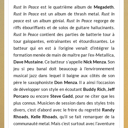
Rust In Peace
est le quatrième album de
Megadeth
.
Rust In Peace
est un album de thrash metal.
Rust In
peace
est un album génial.
Rust In Peace
regorge de
riffs ébouriffants et de solos de guitare hallucinants.
Rust In Peace
contient des parties de batterie tour à
tour galopantes, entraînantes et étourdissantes. Le
batteur qui en est à l’origine venait d’intégrer la
formation menée de main de maître par l’ex-Metallica,
Dave Mustaine
. Ce batteur s’appelle
Nick Menza
. Son
jeu si peu banal doit beaucoup à l’environnement
musical jazz dans lequel il baigne aux côtés de son
père le saxophoniste
Don Menza
. Il a ainsi l’occasion
de développer son style en écoutant
Buddy Rich
,
Jeff
Porcaro
ou encore
Steve Gadd
, pour ne citer que les
plus connus. Musicien de session dans des styles très
divers, c’est d’abord avec le frère du regretté
Randy
Rhoads
,
Kelle Rhoads
, qu’il se fait remarquer de la
communauté metal. Mais c’est surtout avec l’aventure