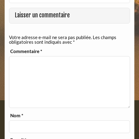
b
t
o
F
o
r
Laisser un commentaire
k
i
e
n
Votre adresse e-mail ne sera pas publiée.
Les champs
d
obligatoires sont indiqués avec
*
l
y
Commentaire
*
Nom
*