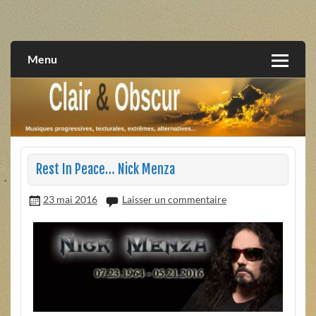
Skip
to
musiques progressives, électroniques, expérimentales,
Clair et Obscur
content
extrêmes, alternatives, texturales
Menu
Rest In Peace… Nick Menza
23 mai 2016
Laisser un commentaire