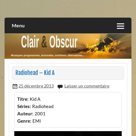
Skip
to
musiques progressives, électroniques, expérimentales,
Clair et Obscur
content
extrêmes, alternatives, texturales
Menu
Radiohead – Kid A
25 décembre 2013
Laisser un commentaire
Titre:
Kid A
Séries:
Radiohead
Auteur:
2001
Genre:
EMI