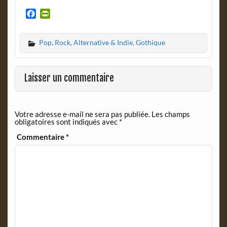
F
P
a
r
c
i
Pop, Rock, Alternative & Indie, Gothique
e
n
b
t
o
F
o
r
Laisser un commentaire
k
i
e
n
Votre adresse e-mail ne sera pas publiée.
Les champs
d
obligatoires sont indiqués avec
*
l
y
Commentaire
*