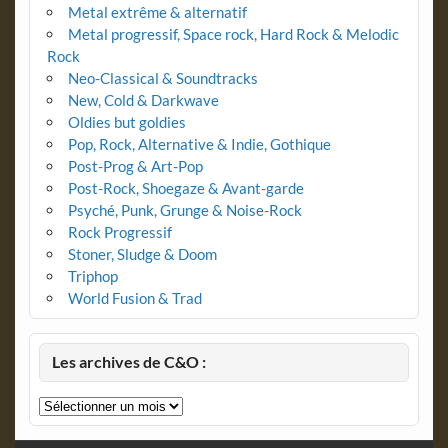
Metal extrême & alternatif
Metal progressif, Space rock, Hard Rock & Melodic
Rock
Neo-Classical & Soundtracks
New, Cold & Darkwave
Oldies but goldies
Pop, Rock, Alternative & Indie, Gothique
Post-Prog & Art-Pop
Post-Rock, Shoegaze & Avant-garde
Psyché, Punk, Grunge & Noise-Rock
Rock Progressif
Stoner, Sludge & Doom
Triphop
World Fusion & Trad
Les archives de C&O :
Les
archives
de