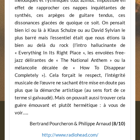
mélodiques et rythmiques tout azimut. Impossible en
effet de rapprocher ces nappes inquiétantes de
synthés, ces arpèges de guitare tendus, ces
dissonances glacées de quoique ce soit. On pensait
bien ici ou là à Klaus Schulze ou au David Sylvian le
plus barré mais l’essentiel était que nous étions là
bien au delà du rock (l’intro hallucinante de
« Everything In Its Right Place », les envolées free-
jazz délirantes de « The National Anthem » ou la
mélancolie décalée de « How To Disappear
Completely »). Cela forçait le respect, l’intégrité
musicale de l’œuvre ne sachant être mise en doute pas
plus que la démarche artistique (au sens fort de ce
terme si galvaudé). Mais on pouvait aussi trouver cela
guère émouvant et plutôt hermétique : à vous de
voir…..
Bertrand Pourcheron & Philippe Arnaud
(8/10)
http://www.radiohead.com/