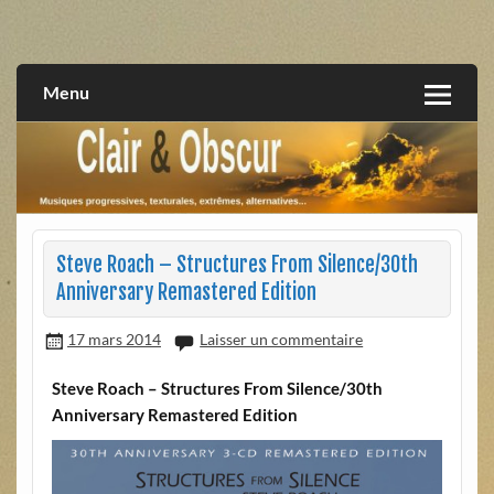
Skip
to
musiques progressives, électroniques, expérimentales,
Clair et Obscur
content
extrêmes, alternatives, texturales
Menu
Steve Roach – Structures From Silence/30th
Anniversary Remastered Edition
17 mars 2014
Laisser un commentaire
Steve Roach – Structures From Silence/30th
Anniversary Remastered Edition