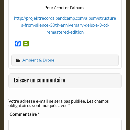
Pour écouter l’album :
http://projektrecords.bandcamp.com/album/structure
s-from-silence-30th-anniversary-deluxe-3-cd-
remastered-edition
F
P
a
r
c
i
Ambient & Drone
e
n
b
t
o
F
o
r
Laisser un commentaire
k
i
e
n
Votre adresse e-mail ne sera pas publiée.
Les champs
d
obligatoires sont indiqués avec
*
l
y
Commentaire
*