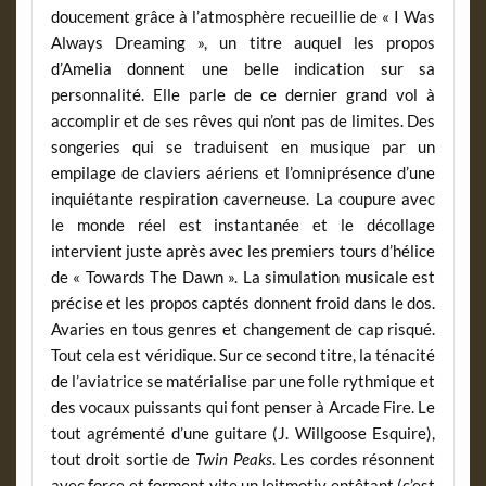
doucement grâce à l’atmosphère recueillie de « I Was
Always Dreaming », un titre auquel les propos
d’Amelia donnent une belle indication sur sa
personnalité. Elle parle de ce dernier grand vol à
accomplir et de ses rêves qui n’ont pas de limites. Des
songeries qui se traduisent en musique par un
empilage de claviers aériens et l’omniprésence d’une
inquiétante respiration caverneuse. La coupure avec
le monde réel est instantanée et le décollage
intervient juste après avec les premiers tours d’hélice
de « Towards The Dawn ». La simulation musicale est
précise et les propos captés donnent froid dans le dos.
Avaries en tous genres et changement de cap risqué.
Tout cela est véridique. Sur ce second titre, la ténacité
de l’aviatrice se matérialise par une folle rythmique et
des vocaux puissants qui font penser à Arcade Fire. Le
tout agrémenté d’une guitare (J. Willgoose Esquire),
tout droit sortie de
Twin Peaks
. Les cordes résonnent
avec force et forment vite un leitmotiv entêtant (c’est