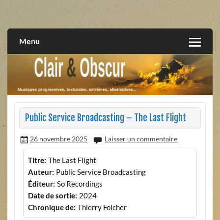
Skip
to
musiques progressives, électroniques, expérimentales,
Clair et Obscur
content
extrêmes, alternatives, texturales
Menu
Public Service Broadcasting – The Last Flight
26 novembre 2025
Laisser un commentaire
Titre:
The Last Flight
Auteur:
Public Service Broadcasting
Éditeur:
So Recordings
Date de sortie:
2024
Chronique de:
Thierry Folcher