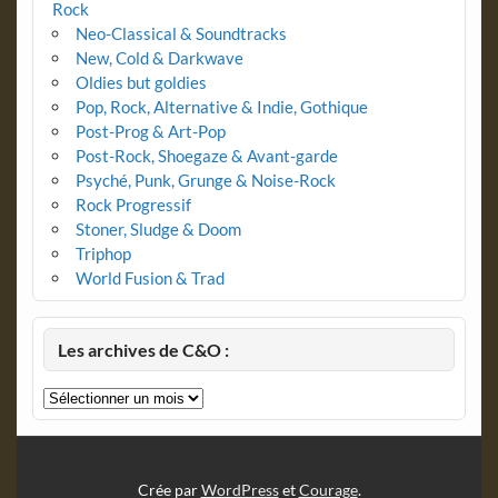
Rock
Neo-Classical & Soundtracks
New, Cold & Darkwave
Oldies but goldies
Pop, Rock, Alternative & Indie, Gothique
Post-Prog & Art-Pop
Post-Rock, Shoegaze & Avant-garde
Psyché, Punk, Grunge & Noise-Rock
Rock Progressif
Stoner, Sludge & Doom
Triphop
World Fusion & Trad
Les archives de C&O :
Les
archives
de
C&O
:
Crée par
WordPress
et
Courage
.