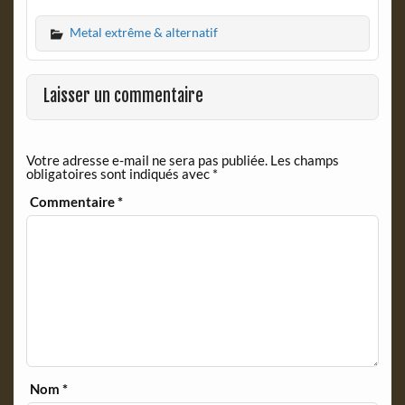
c
i
Metal extrême & alternatif
e
n
b
t
o
F
o
r
Laisser un commentaire
k
i
e
n
Votre adresse e-mail ne sera pas publiée.
Les champs
d
obligatoires sont indiqués avec
*
l
y
Commentaire
*
Nom
*