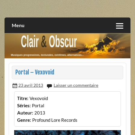
Skip
to
musiques progressives, électroniques, expérimentales,
Clair et Obscur
content
extrêmes, alternatives, texturales
Menu
Portal – Vexovoid
23 avril 2013
Laisser un commentaire
Titre:
Vexovoid
Séries:
Portal
Auteur:
2013
Genre:
Profound Lore Records