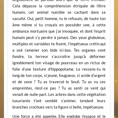
Cela dépasse la compréhension étriquée de l’être
humain, cet animal nuisible se cachant dans sa
vacuité. Oui, petit homme, tu le refusais, de toute ton
âme même si tu croyais en posséder une, à cette
ambiance mortuaire que j’ai invoquée, et dont l’esprit
humain peut s’y perdre à jamais. Des yeux globuleux,
multiples et variables te fixent, l’impétueux crétin qui
a osé ramener son bide ici-bas. Tes organes vont
fondre, ta terreur s’accroitre jusqu’à déformer
ignoblement ton visage de pourceau en un rictus de
folie d’une texture d’hippopotame. Le ressens-tu le
long de ton corps, si jeune, fougueux, si avide d’argent
et de sexe ? Tu as traversé le Seuil. Tu as vu ces
empreintes, n’est-ce pas ? Tu as senti ce vent qui
venait de nulle-part. Les arbres dans cette végétation
luxuriante t’ont semblé s’animer, tendant leurs
branches crochues vers ta figure si belle, impétueuse.
Une force a été appelée. Elle englobe l’espace et le