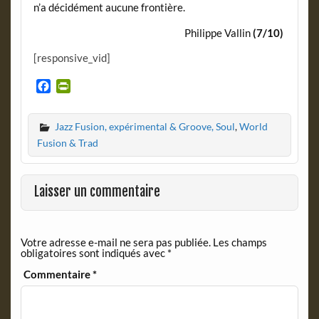
n’a décidément aucune frontière.
Philippe Vallin
(7/10)
[responsive_vid]
F
P
a
r
c
i
Jazz Fusion, expérimental & Groove, Soul
,
World
e
n
b
t
Fusion & Trad
o
F
o
r
k
i
Laisser un commentaire
e
n
d
Votre adresse e-mail ne sera pas publiée.
Les champs
l
obligatoires sont indiqués avec
*
y
Commentaire
*