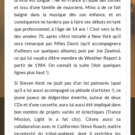
la liste est longue ! Né en France à l’aube des sixties
et issu d’une famille de musiciens, Mino a de ce fait
baigné dans la musique dès son enfance, et en
conséquence ne tardera pas à faire ses débuts en tant
que professionnel, à l’âge de 14 ans ! C’est vers la fin
des années 70, après s’être installé à New York qu’il
sera remarqué par Miles Davis (qu’il accompagnera
d’ailleurs sur quelques albums), puis par Joe Zawinul,
ce qui lui vaudra d’être membre de Weather Report à
partir de 1984. On connaît la suite (Voir quelques
lignes plus haut !).
Si Steven Kent ne jouit pas d’un tel palmarès (quoi
qu’il a lui aussi accompagné sa pléiade d’artistes !), ce
jeune joueur de didgeridoo émérite, auteur de deux
CDs et d’une cassette, aura lui aussi été impliqué dans
bon nombre de projets variés et éclectiques (Trance
Mission, Light in a fat city). Citons aussi sa
collaboration avec le Californien Steve Roach, maître
incontesté du tribal-ambient, dont il enrichira les