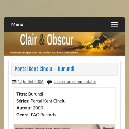
Skip
to
musiques progressives, électroniques, expérimentales,
Clair et Obscur
content
extrêmes, alternatives, texturales
Menu
Portal Kent Cinelu – Burundi
17 juillet 2006
Laisser un commentaire
Titre:
Burundi
Séries:
Portal Kent Cinelu
Auteur:
2000
Genre:
PAO Records