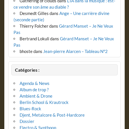
Gathering of clouds
dans
L’IA dans la musique : est-
ce vendre son âme au diable ?
Desmedt Gilles
dans
Ange – Une carrière divine
(seconde partie)
Thierry Folcher
dans
Gérard Manset – Je Ne Veux
Pas
Bertrand Lokuli
dans
Gérard Manset – Je Ne Veux
Pas
bhoste
dans
Jean-pierre Alarcen – Tableau N°2
Catégories :
Agenda & News
Album de trop ?
Ambient & Drone
Berlin School & Krautrock
Blues-Rock
Djent, Metalcore & Post-Hardcore
Dossier
Electro & Synthpop