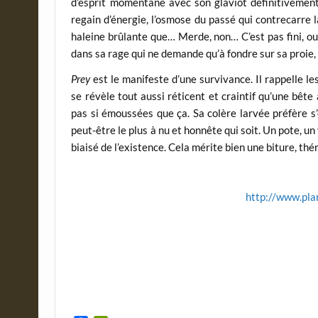
d’esprit momentané avec son glaviot définitivement
regain d’énergie, l’osmose du passé qui contrecarre l
haleine brûlante que… Merde, non… C’est pas fini, oub
dans sa rage qui ne demande qu’à fondre sur sa proie,
Prey
est le manifeste d’une survivance. Il rappelle les
se révèle tout aussi réticent et craintif qu’une bête
pas si émoussées que ça. Sa colère larvée préfère s
peut-être le plus à nu et honnête qui soit. Un pote, un 
biaisé de l’existence. Cela mérite bien une biture, th
http://www.pla