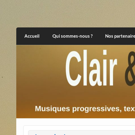
Skip
to
content
Clair et Obscur
musiques progressives, électroniques, expér
Accueil
Qui sommes-nous ?
Nos partenair