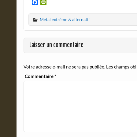
F
P
a
r
c
i
Metal extrême & alternatif
e
n
b
t
o
F
o
r
Laisser un commentaire
k
i
e
n
d
Votre adresse e-mail ne sera pas publiée.
Les champs obl
l
y
Commentaire
*