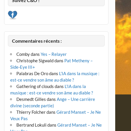
Suivez C&O !
Commentaires récents :
Comby
dans
Yes – Relayer
Christophe Sigwald
dans
Pat Metheny –
Side-Eye III+
Palabras De Oro
dans
L’IA dans la musique :
est-ce vendre son âme au diable ?
Gathering of clouds
dans
L’IA dans la
musique : est-ce vendre son âme au diable ?
Desmedt Gilles
dans
Ange – Une carrière
divine (seconde partie)
Thierry Folcher
dans
Gérard Manset – Je Ne
Veux Pas
Bertrand Lokuli
dans
Gérard Manset – Je Ne