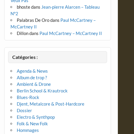
Veux Pas
bhoste
dans
Jean-pierre Alarcen – Tableau
N°2
Palabras De Oro
dans
Paul McCartney –
McCartney II
Dillon
dans
Paul McCartney – McCartney II
Catégories :
Agenda & News
Album de trop ?
Ambient & Drone
Berlin School & Krautrock
Blues-Rock
Djent, Metalcore & Post-Hardcore
Dossier
Electro & Synthpop
Folk & New Folk
Hommages