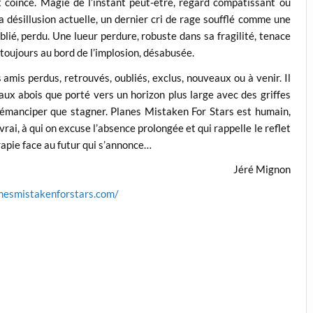
 coincé. Magie de l’instant peut-être, regard compatissant ou
a désillusion actuelle, un dernier cri de rage soufflé comme une
lié, perdu. Une lueur perdure, robuste dans sa fragilité, tenace
 toujours au bord de l’implosion, désabusée.
 amis perdus, retrouvés, oubliés, exclus, nouveaux ou à venir. Il
 aux abois que porté vers un horizon plus large avec des griffes
’émanciper que stagner. Planes Mistaken For Stars est humain,
vrai, à qui on excuse l’absence prolongée et qui rappelle le reflet
érapie face au futur qui s’annonce…
Jéré Mignon
nesmistakenforstars.com/