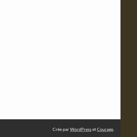
Crée par
WordPress
et
Courage
.