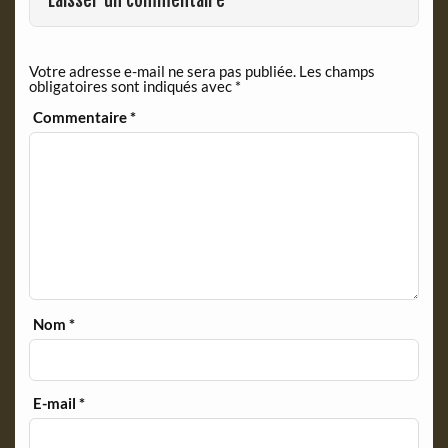
Laisser un commentaire
e
n
d
Votre adresse e-mail ne sera pas publiée.
Les champs
l
obligatoires sont indiqués avec
*
y
Commentaire
*
Nom
*
E-mail
*