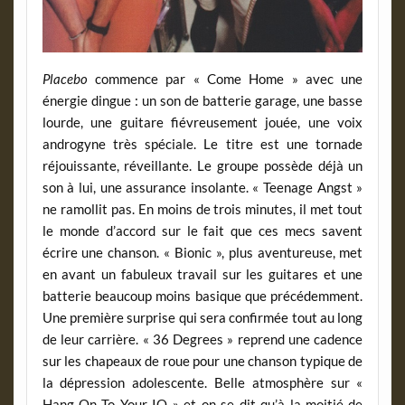
Placebo
commence par « Come Home » avec une
énergie dingue : un son de batterie garage, une basse
lourde, une guitare fiévreusement jouée, une voix
androgyne très spéciale. Le titre est une tornade
réjouissante, réveillante. Le groupe possède déjà un
son à lui, une assurance insolante. « Teenage Angst »
ne ramollit pas. En moins de trois minutes, il met tout
le monde d’accord sur le fait que ces mecs savent
écrire une chanson. « Bionic », plus aventureuse, met
en avant un fabuleux travail sur les guitares et une
batterie beaucoup moins basique que précédemment.
Une première surprise qui sera confirmée tout au long
de leur carrière. « 36 Degrees » reprend une cadence
sur les chapeaux de roue pour une chanson typique de
la dépression adolescente. Belle atmosphère sur «
Hang On To Your IQ » et on se dit qu’à la moitié de