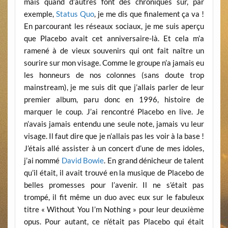
mais quand d’autres font des chroniques sur, par
exemple,
Status Quo
, je me dis que finalement ça va !
En parcourant les réseaux sociaux, je me suis aperçu
que Placebo avait cet anniversaire-là. Et cela m’a
ramené à de vieux souvenirs qui ont fait naître un
sourire sur mon visage. Comme le groupe n’a jamais eu
les honneurs de nos colonnes (sans doute trop
mainstream), je me suis dit que j’allais parler de leur
premier album, paru donc en 1996, histoire de
marquer le coup. J’ai rencontré Placebo en live. Je
n’avais jamais entendu une seule note, jamais vu leur
visage. Il faut dire que je n’allais pas les voir à la base !
J’étais allé assister à un concert d’une de mes idoles,
j’ai nommé
David Bowie
. En grand dénicheur de talent
qu’il était, il avait trouvé en la musique de Placebo de
belles promesses pour l’avenir. Il ne s’était pas
trompé, il fit même un duo avec eux sur le fabuleux
titre « Without You I’m Nothing » pour leur deuxième
opus. Pour autant, ce n’était pas Placebo qui était