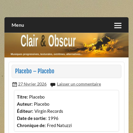
Skip
to
musiques progressives, électroniques, expérimentales,
Clair et Obscur
content
extrêmes, alternatives, texturales
Menu
Placebo – Placebo
27 février 2026
Laisser un commentaire
Titre:
Placebo
Auteur:
Placebo
Éditeur:
Virgin Records
Date de sortie:
1996
Chronique de:
Fred Natuzzi