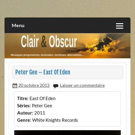
Skip
to
musiques progressives, électroniques, expérimentales,
Clair et Obscur
content
extrêmes, alternatives, texturales
Menu
Peter Gee – East Of Eden
20 octobre 2013
Laisser un commentaire
Titre:
East Of Eden
Séries:
Peter Gee
Auteur:
2011
Genre:
White Knights Records