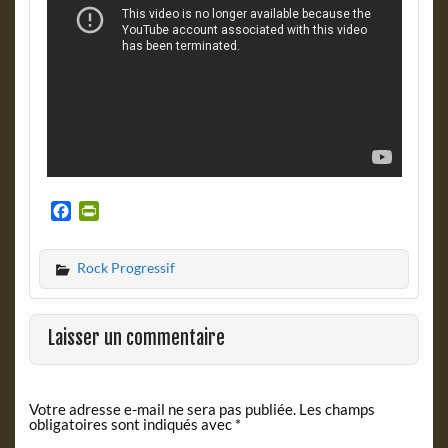
F
P
a
r
c
i
Rock Progressif
e
n
b
t
o
F
o
r
Laisser un commentaire
k
i
e
n
Votre adresse e-mail ne sera pas publiée.
Les champs
d
obligatoires sont indiqués avec
*
l