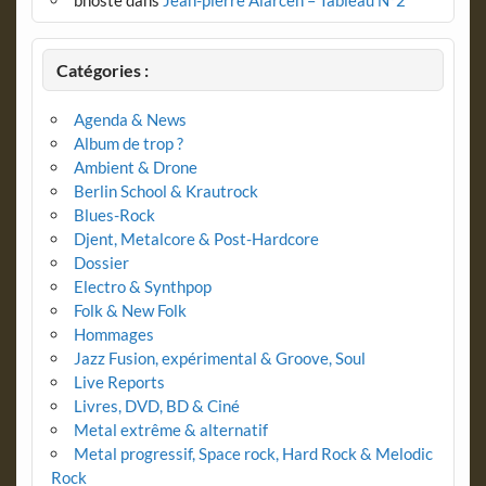
bhoste
dans
Jean-pierre Alarcen – Tableau N°2
Catégories :
Agenda & News
Album de trop ?
Ambient & Drone
Berlin School & Krautrock
Blues-Rock
Djent, Metalcore & Post-Hardcore
Dossier
Electro & Synthpop
Folk & New Folk
Hommages
Jazz Fusion, expérimental & Groove, Soul
Live Reports
Livres, DVD, BD & Ciné
Metal extrême & alternatif
Metal progressif, Space rock, Hard Rock & Melodic
Rock