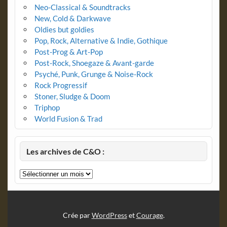
Neo-Classical & Soundtracks
New, Cold & Darkwave
Oldies but goldies
Pop, Rock, Alternative & Indie, Gothique
Post-Prog & Art-Pop
Post-Rock, Shoegaze & Avant-garde
Psyché, Punk, Grunge & Noise-Rock
Rock Progressif
Stoner, Sludge & Doom
Triphop
World Fusion & Trad
Les archives de C&O :
Les
archives
de
C&O
:
Crée par
WordPress
et
Courage
.