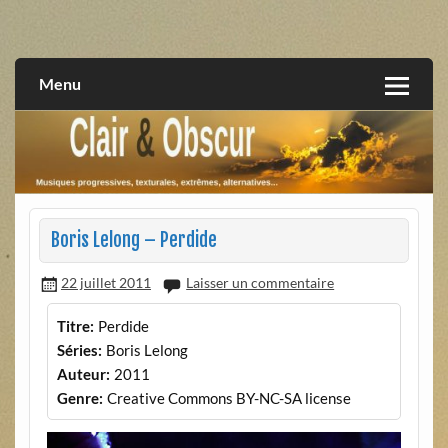
Skip
to
musiques progressives, électroniques, expérimentales,
Clair et Obscur
content
extrêmes, alternatives, texturales
Menu
Boris Lelong – Perdide
22 juillet 2011
Laisser un commentaire
Titre:
Perdide
Séries:
Boris Lelong
Auteur:
2011
Genre:
Creative Commons BY-NC-SA license