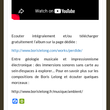
Ecouter intégralement et/ou télécharger
gratuitement l’album sur la page dédiée :
http://www.borislelong.com/works/perdide/
Entre géologie musicale et impressionnisme
électronique : des immersions sonores sans carte au
sein d’espaces à explorer… Pour en savoir plus sur les
compositions de Boris Lelong et écouter quelques
morceaux :
http://www.borislelong.fr/musique/ambient/
F
P
a
r