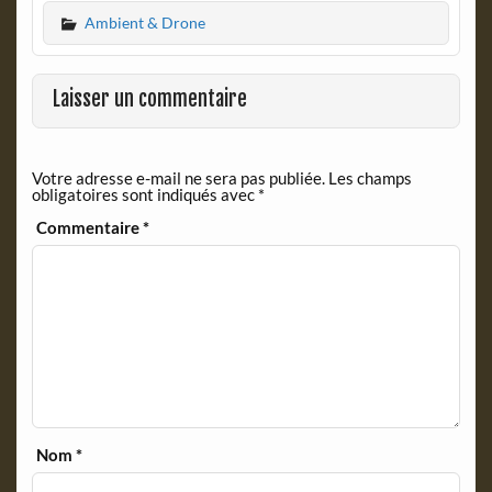
c
i
Ambient & Drone
e
n
b
t
o
F
o
r
Laisser un commentaire
k
i
e
n
Votre adresse e-mail ne sera pas publiée.
Les champs
d
obligatoires sont indiqués avec
*
l
y
Commentaire
*
Nom
*