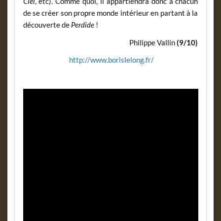
Ciel
, etc). Comme quoi, il appartiendra donc à chacun
de se créer son propre monde intérieur en partant à la
découverte de
Perdide
!
Philippe Vallin
(9/10)
http://www.borislelong.fr/