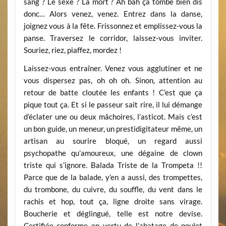
sang ? Le sexe ? La mort ? Ah bah ça tombe bien dis
donc… Alors venez, venez. Entrez dans la danse,
joignez vous à la fête. Frissonnez et emplissez-vous la
panse. Traversez le corridor, laissez-vous inviter.
Souriez, riez, piaffez, mordez !
Laissez-vous entraîner. Venez vous agglutiner et ne
vous dispersez pas, oh oh oh. Sinon, attention au
retour de batte cloutée les enfants ! C’est que ça
pique tout ça. Et si le passeur sait rire, il lui démange
d’éclater une ou deux mâchoires, l’asticot. Mais c’est
un bon guide, un meneur, un prestidigitateur même, un
artisan au sourire bloqué, un regard aussi
psychopathe qu’amoureux, une dégaine de clown
triste qui s’ignore. Balada Triste de la Trompeta !!
Parce que de la balade, y’en a aussi, des trompettes,
du trombone, du cuivre, du souffle, du vent dans le
rachis et hop, tout ça, ligne droite sans virage.
Boucherie et déglingué, telle est notre devise.
Certifiée conforme en vertu de l’abatage de poulet