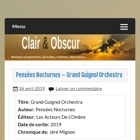
Skip
to
musiques progressives, électroniques, expérimentales,
Clair et Obscur
content
extrêmes, alternatives, texturales
Menu
Pensées Nocturnes – Grand Guignol Orchestra
26 avril 2019
Laisser un commentaire
Titre:
Grand Guignol Orchestra
Auteur:
Pensées Nocturnes
Éditeur:
Les Acteurs De L'Ombre
Date de sortie:
2019
Chronique de:
Jéré Mignon