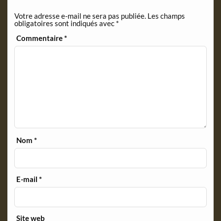
n
Votre adresse e-mail ne sera pas publiée.
Les champs
d
obligatoires sont indiqués avec
*
l
y
Commentaire
*
Nom
*
E-mail
*
Site web