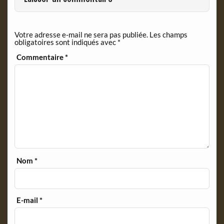
k
i
e
n
Votre adresse e-mail ne sera pas publiée.
Les champs
d
obligatoires sont indiqués avec
*
l
y
Commentaire
*
Nom
*
E-mail
*