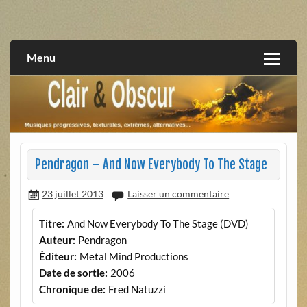
Skip
to
musiques progressives, électroniques, expérimentales,
Clair et Obscur
content
extrêmes, alternatives, texturales
Menu
Pendragon – And Now Everybody To The Stage
23 juillet 2013
Laisser un commentaire
Titre:
And Now Everybody To The Stage (DVD)
Auteur:
Pendragon
Éditeur:
Metal Mind Productions
Date de sortie:
2006
Chronique de:
Fred Natuzzi