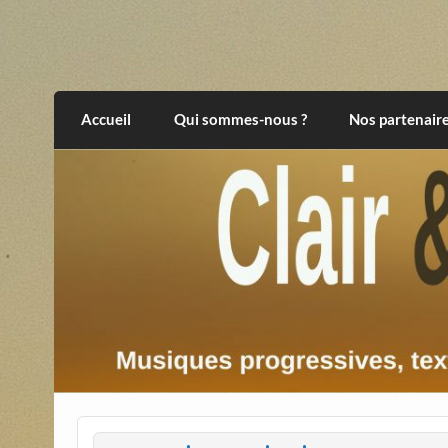
Skip
to
content
Clair et Obscur
musiques progressives, électroniques, expér
Accueil
Qui sommes-nous ?
Nos partenair