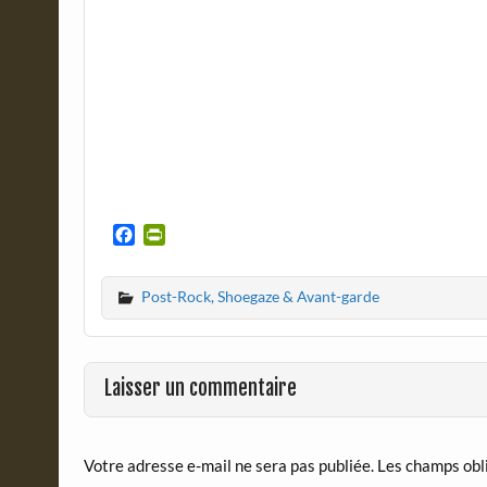
F
P
a
r
c
i
Post-Rock, Shoegaze & Avant-garde
e
n
b
t
o
F
o
r
Laisser un commentaire
k
i
e
n
d
Votre adresse e-mail ne sera pas publiée.
Les champs obl
l