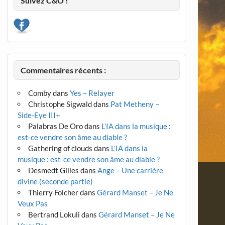
Suivez C&O !
Commentaires récents :
Comby
dans
Yes – Relayer
Christophe Sigwald
dans
Pat Metheny –
Side-Eye III+
Palabras De Oro
dans
L’IA dans la musique :
est-ce vendre son âme au diable ?
Gathering of clouds
dans
L’IA dans la
musique : est-ce vendre son âme au diable ?
Desmedt Gilles
dans
Ange – Une carrière
divine (seconde partie)
Thierry Folcher
dans
Gérard Manset – Je Ne
Veux Pas
Bertrand Lokuli
dans
Gérard Manset – Je Ne