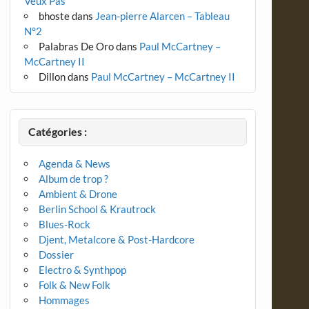
Veux Pas
bhoste
dans
Jean-pierre Alarcen – Tableau
N°2
Palabras De Oro
dans
Paul McCartney –
McCartney II
Dillon
dans
Paul McCartney – McCartney II
Catégories :
Agenda & News
Album de trop ?
Ambient & Drone
Berlin School & Krautrock
Blues-Rock
Djent, Metalcore & Post-Hardcore
Dossier
Electro & Synthpop
Folk & New Folk
Hommages