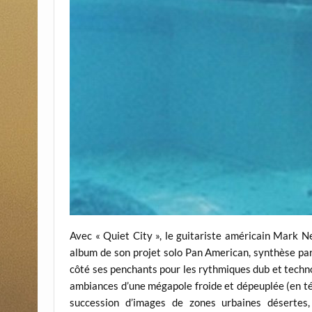
Avec « Quiet City », le guita­riste américain Mark 
album de son projet solo Pan American, syn­thèse par
côté ses pen­chants pour les rythmiques dub et techn
ambiances d’une mégapole froide et dépeuplée (en té
succession d’images de zones urbaines désertes,