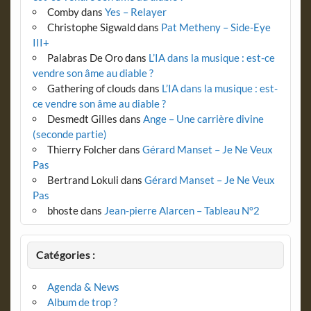
Comby
dans
Yes – Relayer
Christophe Sigwald
dans
Pat Metheny – Side-Eye
III+
Palabras De Oro
dans
L’IA dans la musique : est-ce
vendre son âme au diable ?
Gathering of clouds
dans
L’IA dans la musique : est-
ce vendre son âme au diable ?
Desmedt Gilles
dans
Ange – Une carrière divine
(seconde partie)
Thierry Folcher
dans
Gérard Manset – Je Ne Veux
Pas
Bertrand Lokuli
dans
Gérard Manset – Je Ne Veux
Pas
bhoste
dans
Jean-pierre Alarcen – Tableau N°2
Catégories :
Agenda & News
Album de trop ?