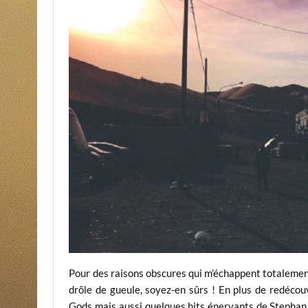
Pour des raisons obscures qui m’échappent totalement
drôle de gueule, soyez-en sûrs ! En plus de redéco
Gods mais aussi quelques hits énervants de Stephan 