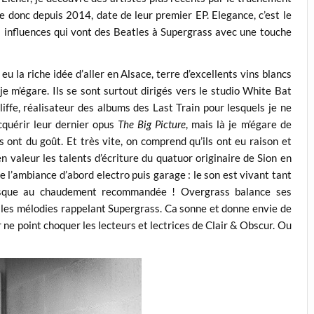
e donc depuis 2014, date de leur premier EP. Elegance, c’est le
es influences qui vont des Beatles à Supergrass avec une touche
eu la riche idée d’aller en Alsace, terre d’excellents vins blancs
 je m’égare. Ils se sont surtout dirigés vers le studio White Bat
iffe, réalisateur des albums des Last Train pour lesquels je ne
acquérir leur dernier opus
The Big Picture
, mais là je m’égare de
s ont du goût. Et très vite, on comprend qu’ils ont eu raison et
 en valeur les talents d’écriture du quatuor originaire de Sion en
lle l’ambiance d’abord electro puis garage : le son est vivant tant
 casque au chaudement recommandée ! Overgrass balance ses
t les mélodies rappelant Supergrass. Ca sonne et donne envie de
 ne point choquer les lecteurs et lectrices de Clair & Obscur. Ou