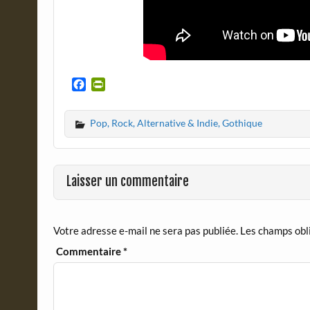
F
P
a
r
c
i
Pop, Rock, Alternative & Indie, Gothique
e
n
b
t
o
F
o
r
Laisser un commentaire
k
i
e
n
d
Votre adresse e-mail ne sera pas publiée.
Les champs obl
l
y
Commentaire
*