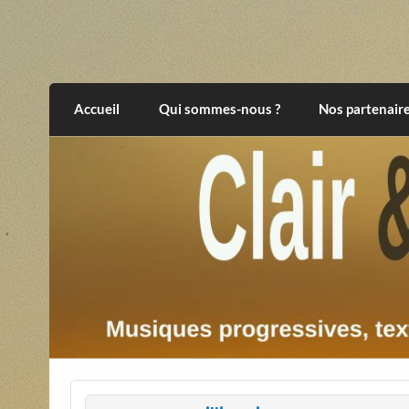
Skip
to
content
Clair et Obscur
musiques progressives, électroniques, expér
Accueil
Qui sommes-nous ?
Nos partenair