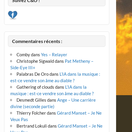
Suivez C&O !
Commentaires récents :
Comby
dans
Yes – Relayer
Christophe Sigwald
dans
Pat Metheny –
Side-Eye III+
Palabras De Oro
dans
L’IA dans la musique :
est-ce vendre son âme au diable ?
Gathering of clouds
dans
L’IA dans la
musique : est-ce vendre son âme au diable ?
Desmedt Gilles
dans
Ange – Une carrière
divine (seconde partie)
Thierry Folcher
dans
Gérard Manset – Je Ne
Veux Pas
Bertrand Lokuli
dans
Gérard Manset – Je Ne