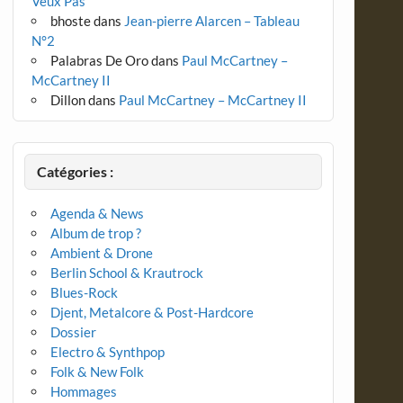
Veux Pas
bhoste
dans
Jean-pierre Alarcen – Tableau
N°2
Palabras De Oro
dans
Paul McCartney –
McCartney II
Dillon
dans
Paul McCartney – McCartney II
Catégories :
Agenda & News
Album de trop ?
Ambient & Drone
Berlin School & Krautrock
Blues-Rock
Djent, Metalcore & Post-Hardcore
Dossier
Electro & Synthpop
Folk & New Folk
Hommages