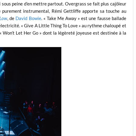
i sous peine d’en mettre partout. Overgrass se fait plus cajôleur
 purement instrumental, Rémi Gettliffe apporte sa touche au
Low
, de
David Bowie
. « Take Me Away » est une fausse ballade
ectricité. « Give A Little Thing To Love » au rythme chaloupé et
« Won’t Let Her Go » dont la légèreté joyeuse est destinée à la