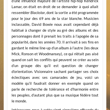
d’une influence majeure de l’artiste hip-hop Kendrick
Lamar, on était en droit de se demander à quoi allait
ressembler
Blackstar
, dont la sortie a été programmée
pour le jour des 69 ans de la star blanche. Musicien
inclassable, David Bowie nous avait cependant déjà
habitué à changer de style au gré des albums et des
personnages dont il prenait les traits à l’apogée de sa
popularité, dans les années 70. Il arrivait à ses fins en
gardant le même line-up d’un album à l’autre (les deux
Mick, Ronson et Woodmansey), ce qui n’était pas aisé
quand on sait les conflits qui peuvent se créer au sein
d’un groupe dès qu’il est question de changer
d’orientation. Visionnaire sachant partager ses choix
éclectiques avec ses camarades de jeu, voici un
modèle qu’il faudrait donner en exemple quand on
parle de recherche de tolérance et d’harmonie entre
les peuples, d’autant plus que sa musique fédère tout
le monde.
Intéressons-nous à cette vingt-cinquième offrande du