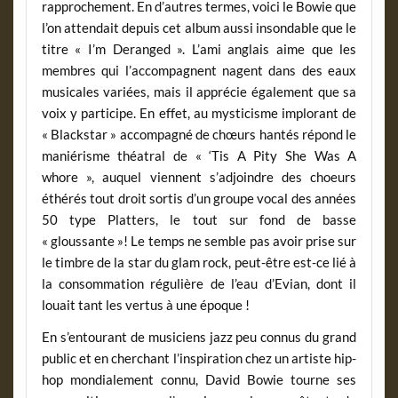
rapprochement. En d’autres termes, voici le Bowie que
l’on attendait depuis cet album aussi insondable que le
titre « I’m Deranged ». L’ami anglais aime que les
membres qui l’accompagnent nagent dans des eaux
musicales variées, mais il apprécie également que sa
voix y participe. En effet, au mysticisme implorant de
« Blackstar » accompagné de chœurs hantés répond le
maniérisme théatral de « ‘Tis A Pity She Was A
whore », auquel viennent s’adjoindre des choeurs
éthérés tout droit sortis d’un groupe vocal des années
50 type Platters, le tout sur fond de basse
« gloussante »! Le temps ne semble pas avoir prise sur
le timbre de la star du glam rock, peut-être est-ce lié à
la consommation régulière de l’eau d’Evian, dont il
louait tant les vertus à une époque !
En s’entourant de musiciens jazz peu connus du grand
public et en cherchant l’inspiration chez un artiste hip-
hop mondialement connu, David Bowie tourne ses