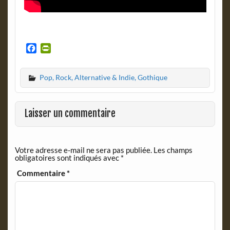
F
P
a
r
c
i
Pop, Rock, Alternative & Indie, Gothique
e
n
b
t
o
F
o
r
Laisser un commentaire
k
i
e
n
Votre adresse e-mail ne sera pas publiée.
Les champs
d
obligatoires sont indiqués avec
*
l
y
Commentaire
*