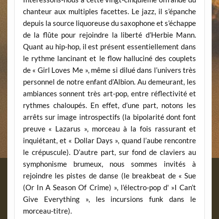
chanteur aux multiples facettes. Le jazz, il s’épanche
depuis la source liquoreuse du saxophone et s’échappe
de la flûte pour rejoindre la liberté d’Herbie Mann.
Quant au hip-hop, il est présent essentiellement dans
le rythme lancinant et le flow halluciné des couplets
de « Girl Loves Me », même si dilué dans l’univers très
personnel de notre enfant d’Albion. Au demeurant, les
ambiances sonnent très art-pop, entre réflectivité et
rythmes chaloupés. En effet, d’une part, notons les
arrêts sur image introspectifs (la bipolarité dont font
preuve « Lazarus », morceau à la fois rassurant et
inquiétant, et « Dollar Days », quand l’aube rencontre
le crépuscule). D’autre part, sur fond de claviers au
symphonisme brumeux, nous sommes invités à
rejoindre les pistes de danse (le breakbeat de « Sue
(Or In A Season Of Crime) », l’électro-pop d' »I Can’t
Give Everything », les incursions funk dans le
morceau-titre).