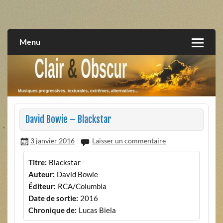
Skip
to
musiques progressives, électroniques, expérimentales,
Clair et Obscur
content
extrêmes, alternatives, texturales
Menu
David Bowie – Blackstar
3 janvier 2016
Laisser un commentaire
Titre:
Blackstar
Auteur:
David Bowie
Éditeur:
RCA/Columbia
Date de sortie:
2016
Chronique de:
Lucas Biela