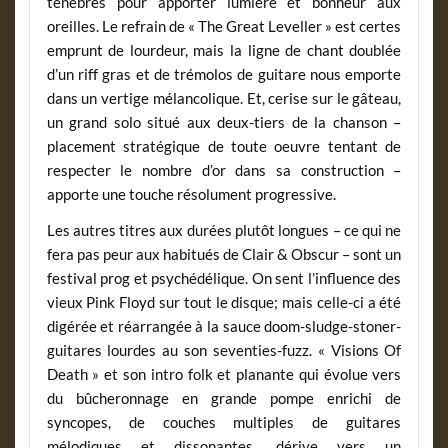
ténèbres pour apporter lumière et bonheur aux
oreilles. Le refrain de « The Great Leveller » est certes
emprunt de lourdeur, mais la ligne de chant doublée
d’un riff gras et de trémolos de guitare nous emporte
dans un vertige mélancolique. Et, cerise sur le gâteau,
un grand solo situé aux deux-tiers de la chanson –
placement stratégique de toute oeuvre tentant de
respecter le nombre d’or dans sa construction –
apporte une touche résolument progressive.
Les autres titres aux durées plutôt longues – ce qui ne
fera pas peur aux habitués de Clair & Obscur – sont un
festival prog et psychédélique. On sent l’influence des
vieux Pink Floyd sur tout le disque; mais celle-ci a été
digérée et réarrangée à la sauce doom-sludge-stoner-
guitares lourdes au son seventies-fuzz. « Visions Of
Death » et son intro folk et planante qui évolue vers
du bûcheronnage en grande pompe enrichi de
syncopes, de couches multiples de guitares
mélodiques et dissonantes, dérive vers un