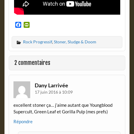
F
P
a
r
c
i
Rock Progressif
,
Stoner, Sludge & Doom
e
n
b
t
o
F
o
r
2 commentaires
k
i
e
n
d
Dany Larrivée
l
17 juin 2016 à 10:09
y
excellent stoner ça… j’aime autant que Youngblood
Supercult, Green Leaf et Gorilla Pulp (mes prefs)
Répondre