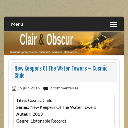
Skip
to
musiques progressives, électroniques, expérimentales,
Clair et Obscur
content
extrêmes, alternatives, texturales
Menu
New Keepers Of The Water Towers – Cosmic
Child
16 juin 2016
2 commentaires
Titre:
Cosmic Child
Séries:
New Keepers Of The Water Towers
Auteur:
2013
Genre:
Listenable Records