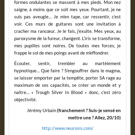
formes ondulantes se massent à mes pieds. Mon nez
saigne, à moins que ce soit mes yeux. Pourtant, je ne
suis pas aveugle… Je m’en tape, car ressentir, c’est
voir. Ces murs de guitares sont une invitation à
cracher ma rancœur. Je le fais, j’exulte. Mes yeux, au
paroxysme de la fureur, changent. L’iris se transforme,
mes pupilles sont noires. De toutes mes forces, je
frappe le sol de mes poings avant de m’effondrer.
Écouter, sentir, trembler au martèlement
hypnotique… Que faire ? S’engouffrer dans le magma,
se laisser emporter par la tempête, porter SA rage au
maximum de ses capacités, se créer un monde et y
naître… « Trough Silver In Blood » donc, c’est zéro
objectivité.
Jérémy Urbain
(franchement ? Suis-je sensé en
mettre une ? Allez, 20/10)
http://www.neurosis.com/