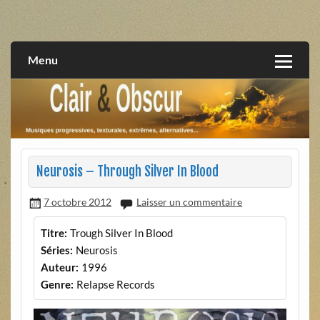
Skip
to
musiques progressives, électroniques, expérimentales,
Clair et Obscur
content
extrêmes, alternatives, texturales
Menu
Neurosis – Through Silver In Blood
7 octobre 2012
Laisser un commentaire
Titre:
Trough Silver In Blood
Séries:
Neurosis
Auteur:
1996
Genre:
Relapse Records