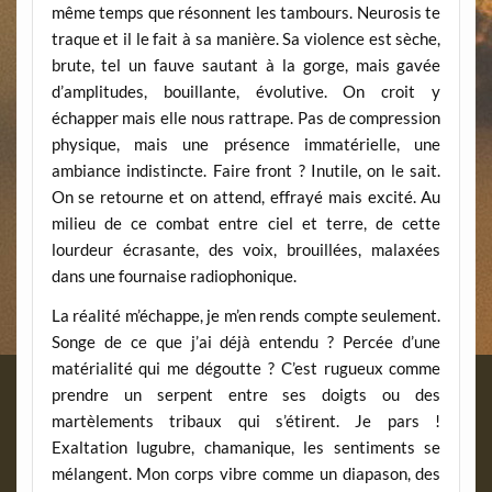
même temps que résonnent les tambours. Neurosis te
traque et il le fait à sa manière. Sa violence est sèche,
brute, tel un fauve sautant à la gorge, mais gavée
d’amplitudes, bouillante, évolutive. On croit y
échapper mais elle nous rattrape. Pas de compression
physique, mais une présence immatérielle, une
ambiance indistincte. Faire front ? Inutile, on le sait.
On se retourne et on attend, effrayé mais excité. Au
milieu de ce combat entre ciel et terre, de cette
lourdeur écrasante, des voix, brouillées, malaxées
dans une fournaise radiophonique.
La réalité m’échappe, je m’en rends compte seulement.
Songe de ce que j’ai déjà entendu ? Percée d’une
matérialité qui me dégoutte ? C’est rugueux comme
prendre un serpent entre ses doigts ou des
martèlements tribaux qui s’étirent. Je pars !
Exaltation lugubre, chamanique, les sentiments se
mélangent. Mon corps vibre comme un diapason, des