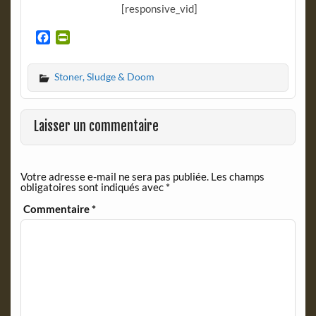
[responsive_vid]
F
P
a
r
c
i
Stoner, Sludge & Doom
e
n
b
t
o
F
o
r
Laisser un commentaire
k
i
e
n
Votre adresse e-mail ne sera pas publiée.
Les champs
d
obligatoires sont indiqués avec
*
l
y
Commentaire
*