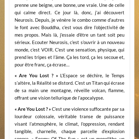
prenne une beigne, une bonne, une vraie. Une de celle
qui calme direct. Ce jour là, donc, j’ai découvert
Neurosis. Depuis, je vénère le combo comme d’autres
le font avec Bouddha, c’est vous dire l’objectivité de
mes propos. Mais là, j’essaie d’être un tant soit peu
sérieux. Ecouter Neurosis, c’est s’ouvrir à un nouveau
monde, c’est VOIR. C’est une sensation, physique, qui
prend les tripes et l’âme. Ça les tord, ça les secoue et,
pour être franc, ça écrase…
« Are You Lost ? »
L’Espace se déchire, le Temps
s’altère, la Réalité se distord. C’est un Titan qui écrase
de sa main une montagne, réveille volcan, flamme,
offrant une vision tellurique de l’apocalypse.
« Are You Lost ? »
C’est une violence suffocante par sa
lourdeur colossale, véritable transe de puissance
visant l’atmosphère, le climat, l’oppression, rendant
tangible, charnelle, chaque parcelle d’explosion
sonore. « Enemy Of The Sun » est un monolithe, un