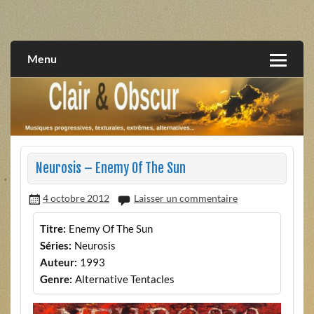
Skip
to
musiques progressives, électroniques, expérimentales,
Clair et Obscur
content
extrêmes, alternatives, texturales
Menu
Neurosis – Enemy Of The Sun
4 octobre 2012
Laisser un commentaire
Titre:
Enemy Of The Sun
Séries:
Neurosis
Auteur:
1993
Genre:
Alternative Tentacles