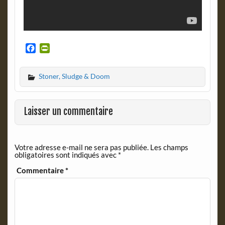
F
P
a
r
c
i
Stoner, Sludge & Doom
e
n
b
t
o
F
o
r
Laisser un commentaire
k
i
e
n
Votre adresse e-mail ne sera pas publiée.
Les champs
d
obligatoires sont indiqués avec
*
l
y
Commentaire
*