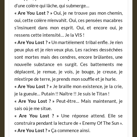
d’une colère qui lâche, qui submerge…
« Are You Lost ? »
Oui, je ne trouve pas mon chemin,
oui, cette colère m’envahit. Oui, ces pensées macabres
s’insinuent dans mon esprit. Oui, et encore oui, je
ressens cette intensité… Je la VIS !
« Are You Lost ? »
Un martèlement tribal enfle. Je n’en
peux plus et je n’en veux plus. Les racines desséchées
sont mortes mais des cendres, encore brûlantes, une
nouvelle substance en surgit. Ces battements me
déplacent, je remue, je vois, je bouge, je creuse, je
m’extirpe de terre, je prends mon souffle et je hurle.
« Are You Lost ? »
Je braille mon existence, je la crie,
je la gueule… Putain !! Naître !! Je suis le Titan !
« Are You Lost ? »
Peut-être… Mais maintenant, je
sais où je me situe.
« Are You Lost ? »
Une réponse attend. Elle se
construira pendant la lecture de « Enemy Of The Sun ».
« Are You Lost ? »
Ça commence ainsi.