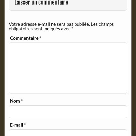
k
i
Laisser un commentaire
e
n
d
Votre adresse e-mail ne sera pas publiée.
Les champs
l
obligatoires sont indiqués avec
*
y
Commentaire
*
Nom
*
E-mail
*