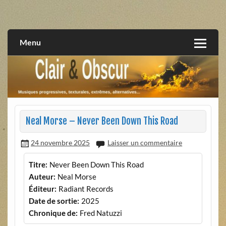
Skip
to
musiques progressives, électroniques, expérimentales,
Clair et Obscur
content
extrêmes, alternatives, texturales
Menu
Neal Morse – Never Been Down This Road
24 novembre 2025
Laisser un commentaire
Titre:
Never Been Down This Road
Auteur:
Neal Morse
Éditeur:
Radiant Records
Date de sortie:
2025
Chronique de:
Fred Natuzzi