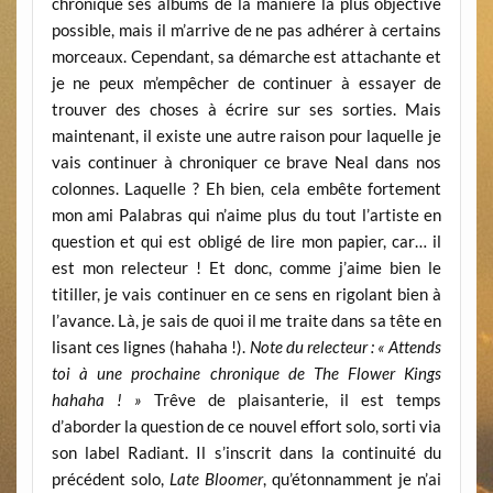
chronique ses albums de la manière la plus objective
possible, mais il m’arrive de ne pas adhérer à certains
morceaux. Cependant, sa démarche est attachante et
je ne peux m’empêcher de continuer à essayer de
trouver des choses à écrire sur ses sorties. Mais
maintenant, il existe une autre raison pour laquelle je
vais continuer à chroniquer ce brave Neal dans nos
colonnes. Laquelle ? Eh bien, cela embête fortement
mon ami Palabras qui n’aime plus du tout l’artiste en
question et qui est obligé de lire mon papier, car… il
est mon relecteur ! Et donc, comme j’aime bien le
titiller, je vais continuer en ce sens en rigolant bien à
l’avance. Là, je sais de quoi il me traite dans sa tête en
lisant ces lignes (hahaha !).
Note du relecteur : « Attends
toi à une prochaine chronique de The Flower Kings
hahaha ! »
Trêve de plaisanterie, il est temps
d’aborder la question de ce nouvel effort solo, sorti via
son label Radiant. Il s’inscrit dans la continuité du
précédent solo,
Late Bloomer
, qu’étonnamment je n’ai