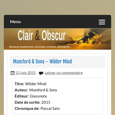
Skip
to
musiques progressives, électroniques, expérimentales,
Clair et Obscur
content
extrêmes, alternatives, texturales
Menu
Mumford & Sons – Wilder Mind
11 juin 2015
Laisser un commentaire
Titre:
Wilder Mind
Auteur:
Mumford & Sons
Éditeur:
Glassnote
Date de sortie:
2015
Chronique de:
Pascal Sain