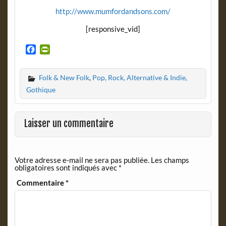
http://www.mumfordandsons.com/
[responsive_vid]
F
P
a
r
c
i
Folk & New Folk
,
Pop, Rock, Alternative & Indie,
e
n
b
t
Gothique
o
F
o
r
k
i
Laisser un commentaire
e
n
d
Votre adresse e-mail ne sera pas publiée.
Les champs
l
obligatoires sont indiqués avec
*
y
Commentaire
*