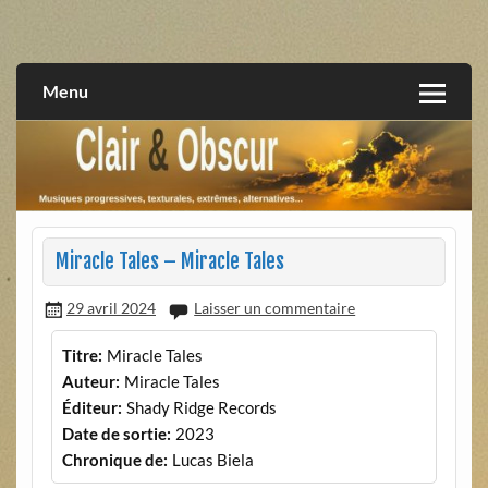
Skip
to
musiques progressives, électroniques, expérimentales,
Clair et Obscur
content
extrêmes, alternatives, texturales
Menu
Miracle Tales – Miracle Tales
29 avril 2024
Laisser un commentaire
Titre:
Miracle Tales
Auteur:
Miracle Tales
Éditeur:
Shady Ridge Records
Date de sortie:
2023
Chronique de:
Lucas Biela