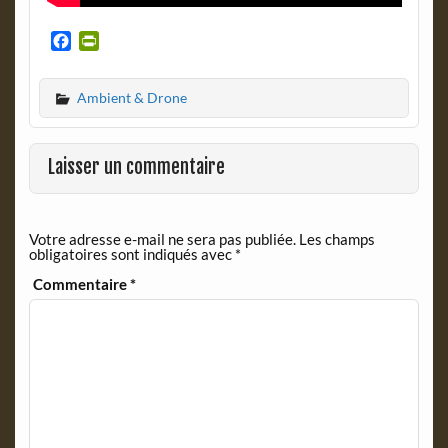
F
P
a
r
c
i
Ambient & Drone
e
n
b
t
o
F
o
r
Laisser un commentaire
k
i
e
n
Votre adresse e-mail ne sera pas publiée.
Les champs
d
obligatoires sont indiqués avec
*
l
y
Commentaire
*