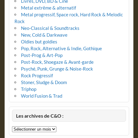
Livres, DVD, BD & Ciné
Metal extrême & alternatif
Metal progressif, Space rock, Hard Rock & Melodic
Rock
Neo-Classical & Soundtracks
New, Cold & Darkwave
Oldies but goldies
Pop, Rock, Alternative & Indie, Gothique
Post-Prog & Art-Pop
Post-Rock, Shoegaze & Avant-garde
Psyché, Punk, Grunge & Noise-Rock
Rock Progressif
Stoner, Sludge & Doom
Triphop
World Fusion & Trad
Les archives de C&O :
Les
archives
de