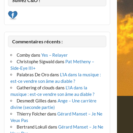
Suivez C&O !
Commentaires récents :
Comby
dans
Yes – Relayer
Christophe Sigwald
dans
Pat Metheny –
Side-Eye III+
Palabras De Oro
dans
L’IA dans la musique :
est-ce vendre son âme au diable ?
Gathering of clouds
dans
L’IA dans la
musique : est-ce vendre son âme au diable ?
Desmedt Gilles
dans
Ange – Une carrière
divine (seconde partie)
Thierry Folcher
dans
Gérard Manset – Je Ne
Veux Pas
Bertrand Lokuli
dans
Gérard Manset – Je Ne