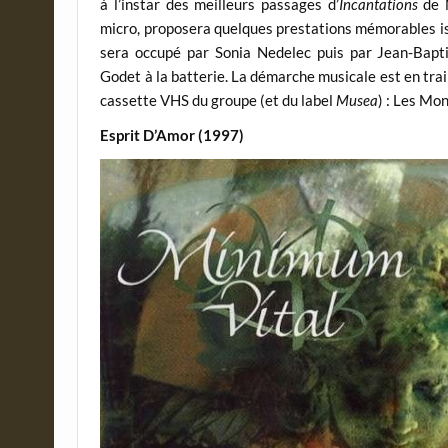
à l’instar des meilleurs passages d’
Incantations
de M
micro, proposera quelques prestations mémorables issu
sera occupé par Sonia Nedelec puis par Jean-Bapt
Godet à la batterie. La démarche musicale est en tra
cassette VHS du groupe (et du label
Musea
) : Les Mo
Esprit D’Amor (1997)