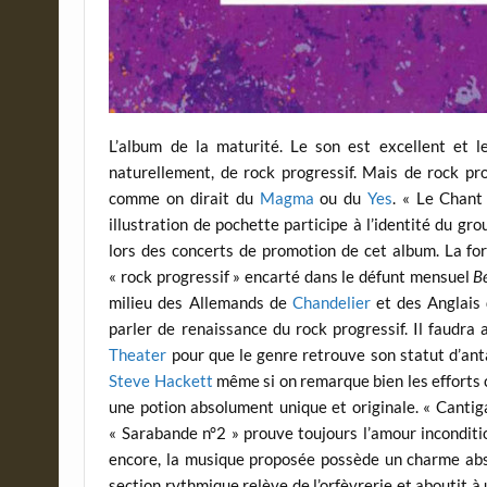
L’album de la maturité. Le son est excellent et le 
naturellement, de rock progressif. Mais de rock pr
comme on dirait du
Magma
ou du
Yes
. « Le Chant
illustration de pochette participe à l’identité du g
lors des concerts de promotion de cet album. La f
« rock progressif » encarté dans le défunt mensuel
B
milieu des Allemands de
Chandelier
et des Anglais 
parler de renaissance du rock progressif. Il faudra 
Theater
pour que le genre retrouve son statut d’ant
Steve Hackett
même si on remarque bien les efforts 
une potion absolument unique et originale. « Cantig
« Sarabande n°2 » prouve toujours l’amour inconditi
encore, la musique proposée possède un charme ab
section rythmique relève de l’orfèvrerie et aboutit à 