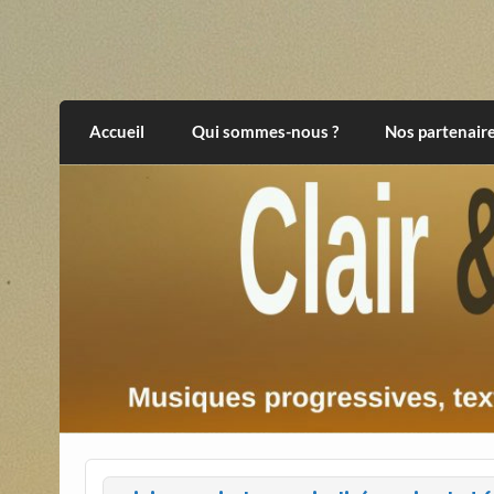
Skip
to
content
Clair et Obscur
musiques progressives, électroniques, expér
Accueil
Qui sommes-nous ?
Nos partenair