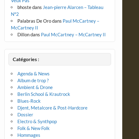
Veux Pas
bhoste
dans
Jean-pierre Alarcen – Tableau
N°2
Palabras De Oro
dans
Paul McCartney –
McCartney II
Dillon
dans
Paul McCartney – McCartney II
Catégories :
Agenda & News
Album de trop ?
Ambient & Drone
Berlin School & Krautrock
Blues-Rock
Djent, Metalcore & Post-Hardcore
Dossier
Electro & Synthpop
Folk & New Folk
Hommages