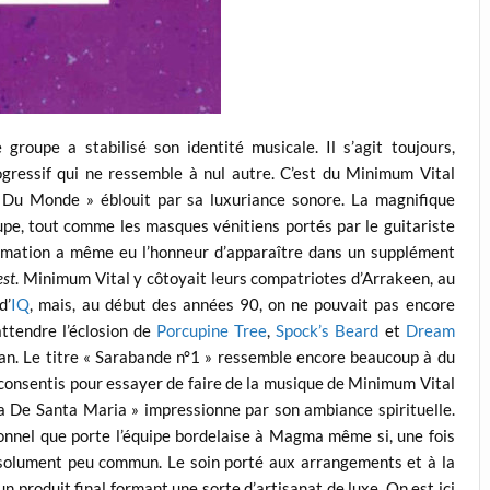
groupe a stabilisé son identité musicale. Il s’agit toujours,
ogressif qui ne ressemble à nul autre. C’est du Minimum Vital
 Du Monde » éblouit par sa luxuriance sonore. La magnifique
roupe, tout comme les masques vénitiens portés par le guitariste
ormation a même eu l’honneur d’apparaître dans un supplément
est
. Minimum Vital y côtoyait leurs compatriotes d’Arrakeen, au
d’
IQ
, mais, au début des années 90, on ne pouvait pas encore
attendre l’éclosion de
Porcupine Tree
,
Spock’s Beard
et
Dream
an. Le titre « Sarabande n°1 » ressemble encore beaucoup à du
consentis pour essayer de faire de la musique de Minimum Vital
a De Santa Maria » impressionne par son ambiance spirituelle.
onnel que porte l’équipe bordelaise à Magma même si, une fois
solument peu commun. Le soin porté aux arrangements et à la
un produit final formant une sorte d’artisanat de luxe. On est ici