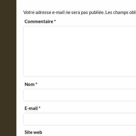
n
d
Votre adresse e-mail ne sera pas publiée.
Les champs obl
l
y
Commentaire
*
Nom
*
E-mail
*
Site web