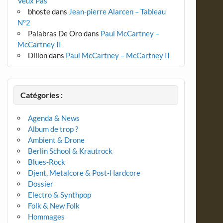
Veux Pas
bhoste
dans
Jean-pierre Alarcen – Tableau
N°2
Palabras De Oro
dans
Paul McCartney –
McCartney II
Dillon
dans
Paul McCartney – McCartney II
Catégories :
Agenda & News
Album de trop ?
Ambient & Drone
Berlin School & Krautrock
Blues-Rock
Djent, Metalcore & Post-Hardcore
Dossier
Electro & Synthpop
Folk & New Folk
Hommages