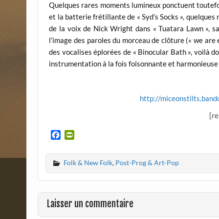
Quelques rares moments lumineux ponctuent toutefois
et la batterie frétillante de « Syd’s Socks », quelque
de la voix de Nick Wright dans « Tuatara Lawn », sa
l’image des paroles du morceau de clôture (« we are e
des vocalises éplorées de « Binocular Bath », voilà
instrumentation à la fois foisonnante et harmonieus
http://miceonstilts.ba
[r
F
P
a
r
c
i
Folk & New Folk
,
Post-Prog & Art-Pop
e
n
b
t
o
F
o
r
Laisser un commentaire
k
i
e