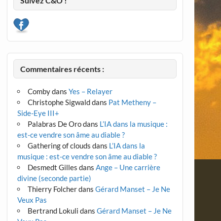
Suivez C&O !
Commentaires récents :
Comby
dans
Yes – Relayer
Christophe Sigwald
dans
Pat Metheny –
Side-Eye III+
Palabras De Oro
dans
L’IA dans la musique :
est-ce vendre son âme au diable ?
Gathering of clouds
dans
L’IA dans la
musique : est-ce vendre son âme au diable ?
Desmedt Gilles
dans
Ange – Une carrière
divine (seconde partie)
Thierry Folcher
dans
Gérard Manset – Je Ne
Veux Pas
Bertrand Lokuli
dans
Gérard Manset – Je Ne