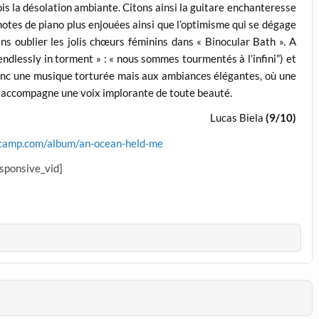
 la désolation ambiante. Citons ainsi la guitare enchanteresse
s notes de piano plus enjouées ainsi que l’optimisme qui se dégage
ns oublier les jolis chœurs féminins dans « Binocular Bath ». A
ndlessly in torment » : « nous sommes tourmentés à l’infini”) et
 donc une musique torturée mais aux ambiances élégantes, où une
e accompagne une voix implorante de toute beauté.
Lucas Biela
(9/10)
ndcamp.com/album/an-ocean-held-me
esponsive_vid]