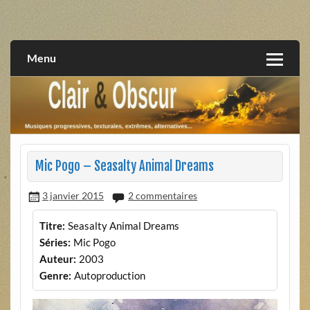
Skip
to
musiques progressives, électroniques, expérimentales,
Clair et Obscur
content
extrêmes, alternatives, texturales
Menu
Mic Pogo – Seasalty Animal Dreams
3 janvier 2015
2 commentaires
Titre:
Seasalty Animal Dreams
Séries:
Mic Pogo
Auteur:
2003
Genre:
Autoproduction