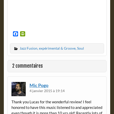
F
P
a
r
c
i
Jazz Fusion, expérimental & Groove, Soul
e
n
b
t
o
F
o
r
2 commentaires
k
i
e
n
d
Mic Pogo
l
4 janvier 2015 à 19:14
y
Thank you Lucas for the wonderful review! I feel
honored to have this music listened to and appreciated
even though it is more than 10 yrs old! Recently lots of