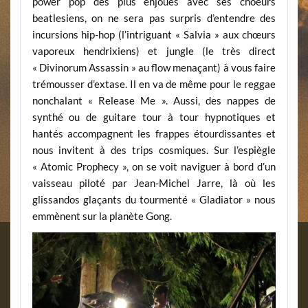
power pop des plus enjoués avec ses choeurs
beatlesiens, on ne sera pas surpris d’entendre des
incursions hip-hop (l’intriguant « Salvia » aux chœurs
vaporeux hendrixiens) et jungle (le très direct
« Divinorum Assassin » au flow menaçant) à vous faire
trémousser d’extase. Il en va de même pour le reggae
nonchalant « Release Me ». Aussi, des nappes de
synthé ou de guitare tour à tour hypnotiques et
hantés accompagnent les frappes étourdissantes et
nous invitent à des trips cosmiques. Sur l’espiègle
« Atomic Prophecy », on se voit naviguer à bord d’un
vaisseau piloté par Jean-Michel Jarre, là où les
glissandos glaçants du tourmenté « Gladiator » nous
emmènent sur la planète Gong.