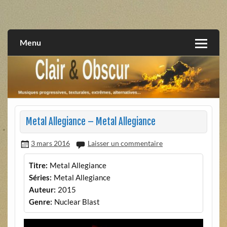
Skip
to
musiques progressives, électroniques, expérimentales,
Clair et Obscur
content
extrêmes, alternatives, texturales
Menu
Metal Allegiance – Metal Allegiance
3 mars 2016
Laisser un commentaire
Titre:
Metal Allegiance
Séries:
Metal Allegiance
Auteur:
2015
Genre:
Nuclear Blast