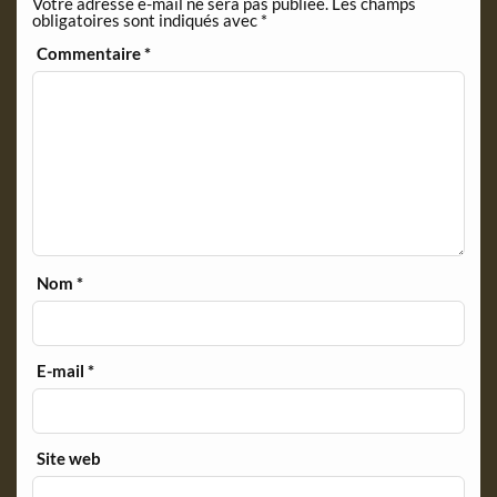
Votre adresse e-mail ne sera pas publiée.
Les champs
l
obligatoires sont indiqués avec
*
y
Commentaire
*
Nom
*
E-mail
*
Site web