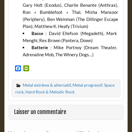
Gary Holt (Exodus), Charlie Benante (Anthrax),
Ron « Bumblefoot » Thal, Misha Mansoor
(Periphery), Ben Weinman (The Dillinger Escape
Plan), Matthew K. Heafy (Trivium)
Basse
: David Ellefson (Megadeth), Mark
Menghi, Rex Brown (Pantera, Down)
Batterie
: Mike Portnoy (Dream Theater,
Adrenaline Mob, The Winery Dogs…)
F
P
a
r
c
i
Metal extrême & alternatif
,
Metal progressif, Space
e
n
b
t
rock, Hard Rock & Melodic Rock
o
F
o
r
k
i
Laisser un commentaire
e
n
d