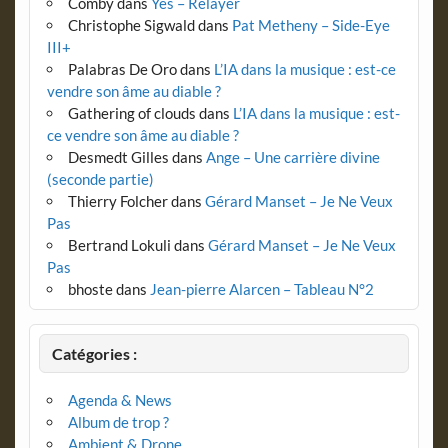
Comby
dans
Yes – Relayer
Christophe Sigwald
dans
Pat Metheny – Side-Eye
III+
Palabras De Oro
dans
L’IA dans la musique : est-ce
vendre son âme au diable ?
Gathering of clouds
dans
L’IA dans la musique : est-
ce vendre son âme au diable ?
Desmedt Gilles
dans
Ange – Une carrière divine
(seconde partie)
Thierry Folcher
dans
Gérard Manset – Je Ne Veux
Pas
Bertrand Lokuli
dans
Gérard Manset – Je Ne Veux
Pas
bhoste
dans
Jean-pierre Alarcen – Tableau N°2
Catégories :
Agenda & News
Album de trop ?
Ambient & Drone