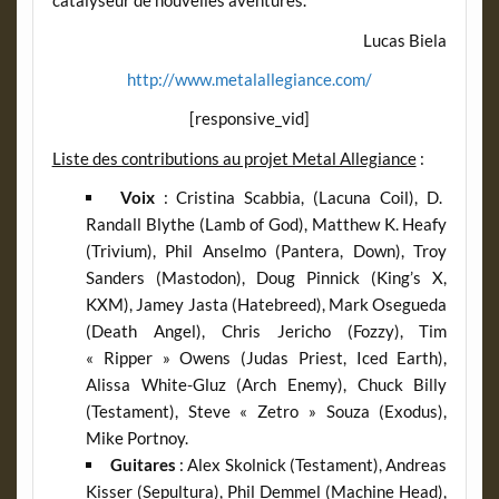
catalyseur de nouvelles aventures.
Lucas Biela
http://www.metalallegiance.com/
[responsive_vid]
Liste des contributions au projet Metal Allegiance
:
Voix
: Cristina Scabbia, (Lacuna Coil), D.
Randall Blythe (Lamb of God), Matthew K. Heafy
(Trivium), Phil Anselmo (Pantera, Down), Troy
Sanders (Mastodon), Doug Pinnick (King’s X,
KXM), Jamey Jasta (Hatebreed), Mark Osegueda
(Death Angel), Chris Jericho (Fozzy), Tim
« Ripper » Owens (Judas Priest, Iced Earth),
Alissa White-Gluz (Arch Enemy), Chuck Billy
(Testament), Steve « Zetro » Souza (Exodus),
Mike Portnoy.
Guitares
: Alex Skolnick (Testament), Andreas
Kisser (Sepultura), Phil Demmel (Machine Head),