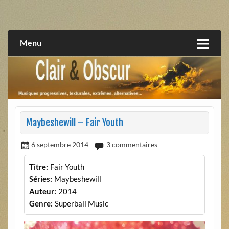
Skip
to
musiques progressives, électroniques, expérimentales,
Clair et Obscur
content
extrêmes, alternatives, texturales
Menu
Maybeshewill – Fair Youth
6 septembre 2014
3 commentaires
Titre:
Fair Youth
Séries:
Maybeshewill
Auteur:
2014
Genre:
Superball Music