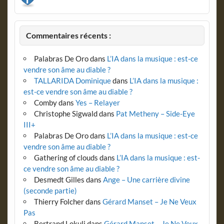
Commentaires récents :
Palabras De Oro
dans
L’IA dans la musique : est-ce
vendre son âme au diable ?
TALLARIDA Dominique
dans
L’IA dans la musique :
est-ce vendre son âme au diable ?
Comby
dans
Yes – Relayer
Christophe Sigwald
dans
Pat Metheny – Side-Eye
III+
Palabras De Oro
dans
L’IA dans la musique : est-ce
vendre son âme au diable ?
Gathering of clouds
dans
L’IA dans la musique : est-
ce vendre son âme au diable ?
Desmedt Gilles
dans
Ange – Une carrière divine
(seconde partie)
Thierry Folcher
dans
Gérard Manset – Je Ne Veux
Pas
Bertrand Lokuli
dans
Gérard Manset – Je Ne Veux