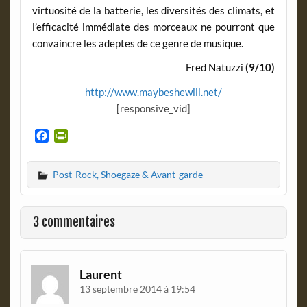
virtuosité de la batterie, les diversités des climats, et
l’efficacité immédiate des morceaux ne pourront que
convaincre les adeptes de ce genre de musique.
Fred Natuzzi
(9/10)
http://www.maybeshewill.net/
[responsive_vid]
F
P
a
r
c
i
Post-Rock, Shoegaze & Avant-garde
e
n
b
t
o
F
o
r
3 commentaires
k
i
e
n
d
Laurent
l
13 septembre 2014 à 19:54
y