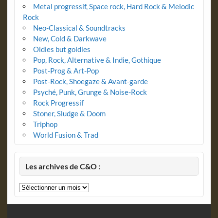
Metal progressif, Space rock, Hard Rock & Melodic
Rock
Neo-Classical & Soundtracks
New, Cold & Darkwave
Oldies but goldies
Pop, Rock, Alternative & Indie, Gothique
Post-Prog & Art-Pop
Post-Rock, Shoegaze & Avant-garde
Psyché, Punk, Grunge & Noise-Rock
Rock Progressif
Stoner, Sludge & Doom
Triphop
World Fusion & Trad
Les archives de C&O :
Les
archives
de
C&O
: