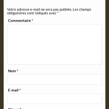
e
n
Votre adresse e-mail ne sera pas publiée.
Les champs
d
obligatoires sont indiqués avec
*
l
y
Commentaire
*
Nom
*
E-mail
*