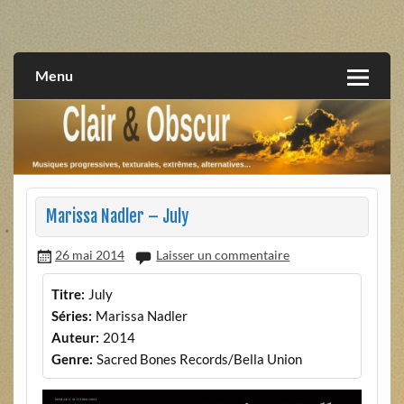
Skip
to
musiques progressives, électroniques, expérimentales,
Clair et Obscur
content
extrêmes, alternatives, texturales
Menu
Marissa Nadler – July
26 mai 2014
Laisser un commentaire
Titre:
July
Séries:
Marissa Nadler
Auteur:
2014
Genre:
Sacred Bones Records/Bella Union