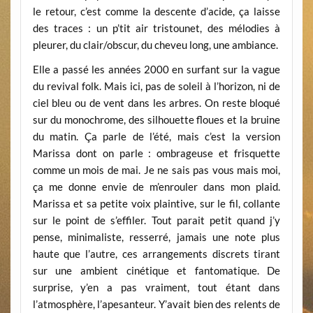
le retour, c’est comme la descente d’acide, ça laisse
des traces : un p’tit air tristounet, des mélodies à
pleurer, du clair/obscur, du cheveu long, une ambiance.
Elle a passé les années 2000 en surfant sur la vague
du revival folk. Mais ici, pas de soleil à l’horizon, ni de
ciel bleu ou de vent dans les arbres. On reste bloqué
sur du monochrome, des silhouette floues et la bruine
du matin. Ça parle de l’été, mais c’est la version
Marissa dont on parle : ombrageuse et frisquette
comme un mois de mai. Je ne sais pas vous mais moi,
ça me donne envie de m’enrouler dans mon plaid.
Marissa et sa petite voix plaintive, sur le fil, collante
sur le point de s’effiler. Tout parait petit quand j’y
pense, minimaliste, resserré, jamais une note plus
haute que l’autre, ces arrangements discrets tirant
sur une ambient cinétique et fantomatique. De
surprise, y’en a pas vraiment, tout étant dans
l’atmosphère, l’apesanteur. Y’avait bien des relents de