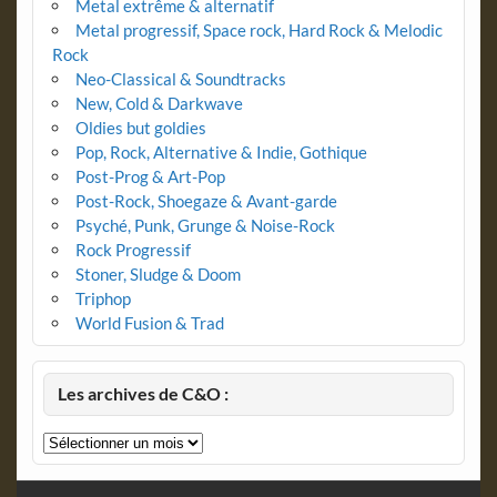
Metal extrême & alternatif
Metal progressif, Space rock, Hard Rock & Melodic
Rock
Neo-Classical & Soundtracks
New, Cold & Darkwave
Oldies but goldies
Pop, Rock, Alternative & Indie, Gothique
Post-Prog & Art-Pop
Post-Rock, Shoegaze & Avant-garde
Psyché, Punk, Grunge & Noise-Rock
Rock Progressif
Stoner, Sludge & Doom
Triphop
World Fusion & Trad
Les archives de C&O :
Les
archives
de
C&O