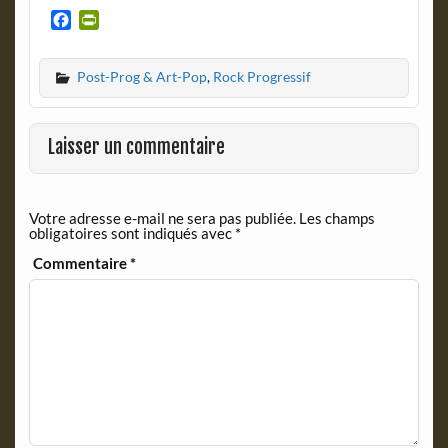
F
P
a
r
c
i
Post-Prog & Art-Pop
,
Rock Progressif
e
n
b
t
o
F
o
r
Laisser un commentaire
k
i
e
n
Votre adresse e-mail ne sera pas publiée.
Les champs
d
obligatoires sont indiqués avec
*
l
y
Commentaire
*