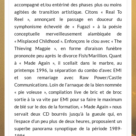
accompagné et/ou entériné des phases plus ou moins
agitées de transition artistique. Citons « Real To
Reel », annonçant le passage en douceur du
symphonisme échevelé de « Fugazi » à la poésie
conceptuelle merveilleusement alambiquée de
« Misplaced Childhood ». Enfonçons le clou avec « The
Thieving Magpie », en forme d’oraison funèbre
prononcée peu après le divorce Fish/Marillion. Quant
à « Made Again », il scellait dans le marbre, au
printemps 1996, la séparation du combo d’avec EMI
et son remariage avec Raw Power/Castle
Communications. Loin de l’arnaque de la bien nommée
« pie voleuse », compilation live de bric et de broc
sortie à la va vite par EMI pour sa faire le maximum
de blé sur le dos de la formation, « Made Again » nous
servait deux CD bourrés jusqu’à la gueule qui, en
l’espace d’un peu plus de deux heures, proposaient un
superbe panorama synoptique de la période 1989-
1996.