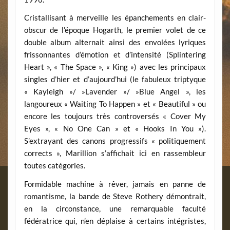
Cristallisant à merveille les épanchements en clair-
obscur de l’époque Hogarth, le premier volet de ce
double album alternait ainsi des envolées lyriques
frissonnantes d’émotion et d’intensité (Splintering
Heart », « The Space », « King ») avec les principaux
singles d’hier et d’aujourd’hui (le fabuleux triptyque
« Kayleigh »/ »Lavender »/ »Blue Angel », les
langoureux « Waiting To Happen » et « Beautiful » ou
encore les toujours très controversés « Cover My
Eyes », « No One Can » et « Hooks In You »).
S’extrayant des canons progressifs « politiquement
corrects », Marillion s’affichait ici en rassembleur
toutes catégories.
Formidable machine à rêver, jamais en panne de
romantisme, la bande de Steve Rothery démontrait,
en la circonstance, une remarquable faculté
fédératrice qui, n’en déplaise à certains intégristes,