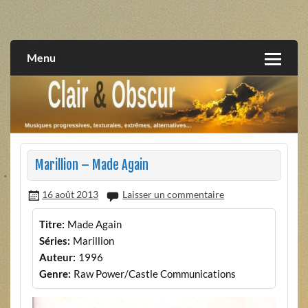
Skip
to
musiques progressives, électroniques, expérimentales,
Clair et Obscur
content
extrêmes, alternatives, texturales
Menu
Marillion – Made Again
16 août 2013
Laisser un commentaire
Titre:
Made Again
Séries:
Marillion
Auteur:
1996
Genre:
Raw Power/Castle Communications