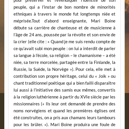
pour préserver et revendiquer l’identité de son
peuple, qui a l’instar de bon nombre de minorités
ethniques à travers le monde fut longtemps niée et
méprisée.Tout d’abord enseignante, Mari Boine
débute sa carrière de chanteuse et de musicienne à
l’âge de 24 ans, poussée par la révolte et son envie de
la crier (elle cite : « Quand je me suis rendu compte de
ce qu’avait subi mon peuple : on lui a interdit de parler
sa langue à l’école, sa religion – le chamanisme – a été
niée, sa terre morcelée, partagée entre la Finlande, la
Russie, la Suède, la Norvège »). Pour cela, elle met à
contribution son propre héritage, celui du « Joik » ou
chant traditionnel poétique qui a bien failli disparaître
lui aussi à l’initiative des samis eux mêmes, convertis
à la religion luthérienne à partir du XVIe siècle par les
missionnaires (« Ils leur ont demandé de prendre des
noms norvégiens et quand les premières églises ont
été construites, on a pris aux chamans leurs tambours
pour les brûler. »). Mari Boine produira une foule de