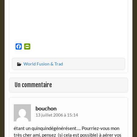
F
P
a
r
c
i
World Fusion & Trad
e
n
b
t
o
F
o
r
Un commentaire
k
i
e
n
d
bouchon
l
13 juillet 2006 à 15:14
y
étant un quinquindégénérésent…. Pourriez-vous mon
très cher ami, pensez (si cela est possible) à aérer vos