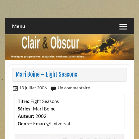
Skip
to
musiques progressives, électroniques, expérimentales,
Clair et Obscur
content
extrêmes, alternatives, texturales
Menu
Mari Boine – Eight Seasons
13 juillet 2006
Un commentaire
Titre:
Eight Seasons
Séries:
Mari Boine
Auteur:
2002
Genre:
Emarcy/Universal