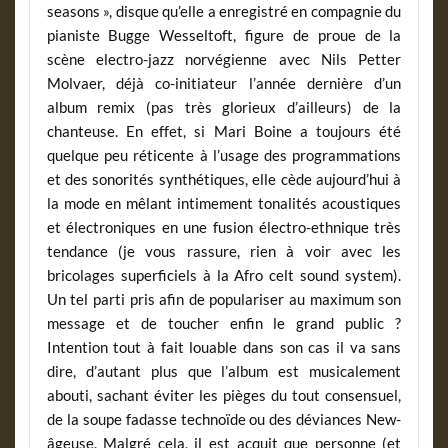
seasons », disque qu’elle a enregistré en compagnie du
pianiste Bugge Wesseltoft, figure de proue de la
scène electro-jazz norvégienne avec Nils Petter
Molvaer, déjà co-initiateur l’année dernière d’un
album remix (pas très glorieux d’ailleurs) de la
chanteuse. En effet, si Mari Boine a toujours été
quelque peu réticente à l’usage des programmations
et des sonorités synthétiques, elle cède aujourd’hui à
la mode en mêlant intimement tonalités acoustiques
et électroniques en une fusion électro-ethnique très
tendance (je vous rassure, rien à voir avec les
bricolages superficiels à la Afro celt sound system).
Un tel parti pris afin de populariser au maximum son
message et de toucher enfin le grand public ?
Intention tout à fait louable dans son cas il va sans
dire, d’autant plus que l’album est musicalement
abouti, sachant éviter les pièges du tout consensuel,
de la soupe fadasse technoïde ou des déviances New-
âgeuse. Malgré cela, il est acquit que personne (et