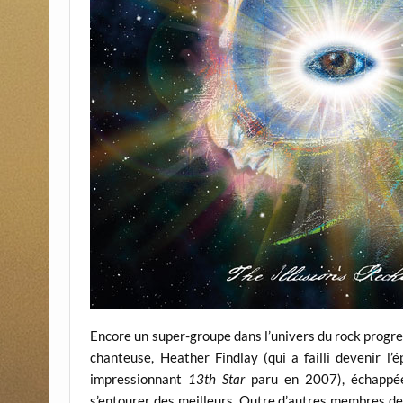
Encore un super-groupe dans l’univers du rock progres
chanteuse, Heather Findlay (qui a failli devenir l’
impressionnant
13th Star
paru en 2007), échappée
s’entourer des meilleurs. Outre d’autres membres de