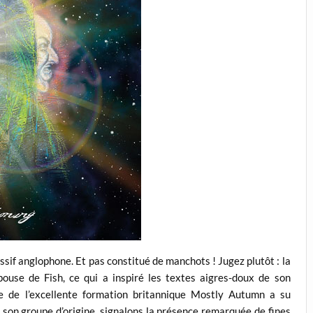
sif anglophone. Et pas constitué de manchots ! Jugez plutôt : la
épouse de Fish, ce qui a inspiré les textes aigres-doux de son
 de l’excellente formation britannique Mostly Autumn a su
 son groupe d’origine, signalons la présence remarquée de fines