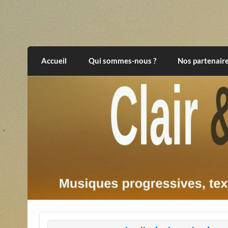
Skip
to
content
Clair et Obscur
musiques progressives, électroniques, expér
Accueil
Qui sommes-nous ?
Nos partenair