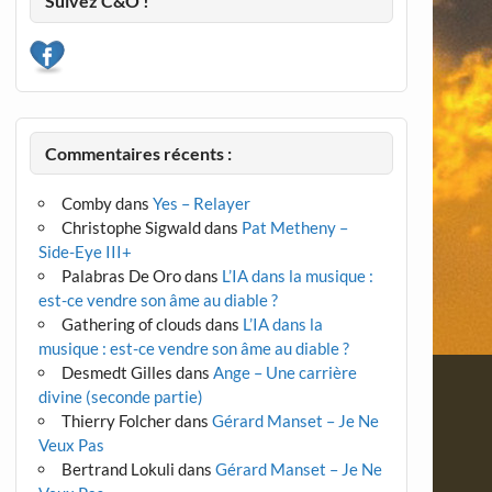
Suivez C&O !
Commentaires récents :
Comby
dans
Yes – Relayer
Christophe Sigwald
dans
Pat Metheny –
Side-Eye III+
Palabras De Oro
dans
L’IA dans la musique :
est-ce vendre son âme au diable ?
Gathering of clouds
dans
L’IA dans la
musique : est-ce vendre son âme au diable ?
Desmedt Gilles
dans
Ange – Une carrière
divine (seconde partie)
Thierry Folcher
dans
Gérard Manset – Je Ne
Veux Pas
Bertrand Lokuli
dans
Gérard Manset – Je Ne