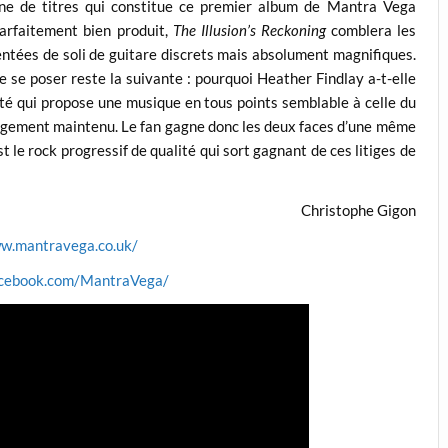
ine de titres qui constitue ce premier album de Mantra Vega
arfaitement bien produit,
The Illusion’s Reckoning
comblera les
tées de soli de guitare discrets mais absolument magnifiques.
e se poser reste la suivante : pourquoi Heather Findlay a-t-elle
é qui propose une musique en tous points semblable à celle du
largement maintenu. Le fan gagne donc les deux faces d’une même
 le rock progressif de qualité qui sort gagnant de ces litiges de
Christophe Gigon
ww.mantravega.co.uk/
acebook.com/MantraVega/