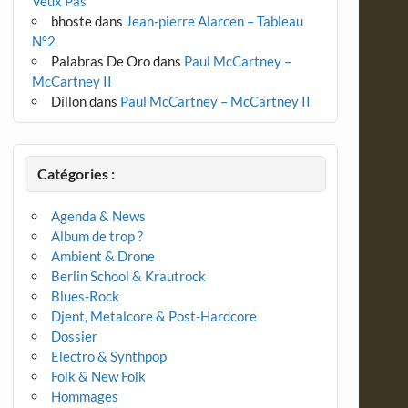
Veux Pas
bhoste
dans
Jean-pierre Alarcen – Tableau
N°2
Palabras De Oro
dans
Paul McCartney –
McCartney II
Dillon
dans
Paul McCartney – McCartney II
Catégories :
Agenda & News
Album de trop ?
Ambient & Drone
Berlin School & Krautrock
Blues-Rock
Djent, Metalcore & Post-Hardcore
Dossier
Electro & Synthpop
Folk & New Folk
Hommages